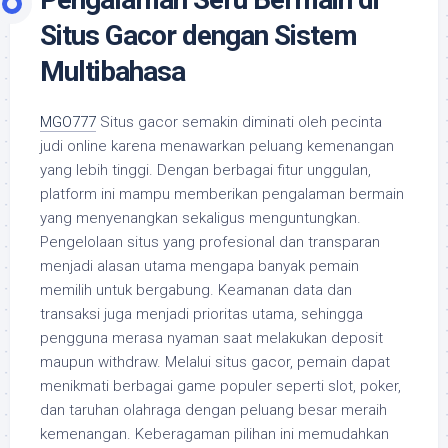
Situs Gacor dengan Sistem
Multibahasa
MGO777
Situs gacor semakin diminati oleh pecinta
judi online karena menawarkan peluang kemenangan
yang lebih tinggi. Dengan berbagai fitur unggulan,
platform ini mampu memberikan pengalaman bermain
yang menyenangkan sekaligus menguntungkan.
Pengelolaan situs yang profesional dan transparan
menjadi alasan utama mengapa banyak pemain
memilih untuk bergabung. Keamanan data dan
transaksi juga menjadi prioritas utama, sehingga
pengguna merasa nyaman saat melakukan deposit
maupun withdraw. Melalui situs gacor, pemain dapat
menikmati berbagai game populer seperti slot, poker,
dan taruhan olahraga dengan peluang besar meraih
kemenangan. Keberagaman pilihan ini memudahkan