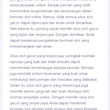
dunia perjudian online. Banyak pemain yang telah
menemukan kegembiraan dan kesenangan dalam
bermain slot online. Namun, tidak semua situs slot
gacor dapat dipercaya dan aman untuk dimainkan.
Oleh karena itu, penting untuk memilih situs slot gacor
yang tepat dan terpercaya. Dengan demikian, Anda
dapat menikmati pengalaman bermain slot yang
menyenangkan dan aman.
Situs slot gacor yang terpercaya seringkali memiliki
reputasi yang baik dan telah terbukti dapat
memberikan kemenangan kepada pemain. Mereka
juga memiliki sistem keamanan yang kuat untuk
melindungi data pemain dan transaksi yang dilakukan.
Selain itu, situs slot gacor yang terpercaya juga
memiliki lisensi yang sah dan telah disetujui oleh
otoritas perjudian online. Dengan memilih situs slot
gacor yang terpercaya, Anda dapat menikmati
bermain slot dengan lebih tenang dan tanpa khawatir