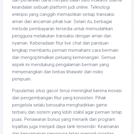
dan penarikan dana menjadi salah satu indikator utama
keandalan sebuah platform judi online. Teknologi
enkripsi yang canggih memastikan setiap transaksi
aman dari ancaman pihak luar. Selain itu, berbagai
metode pembayaran tersedia untuk memudahkan
pengguna melakukan transaksi dengan aman dan
nyaman. Keberadaan fitur live chat dan panduan
lengkap membantu pemain memahami cara bermain
dan mengoptimalkan peluang kemenangan. Semua
aspek ini mendukung pengalaman bermain yang
menyenangkan dan bebas khawatir dari risiko
penipuan.
Popularitas situs gacor terus meningkat karena inovasi
dan pengembangan fitur yang konsisten. Pihak
pengelola selalu berusaha menghadirkan game
terbaru dan sistem yang lebih stabil agar pemain tetap
puas. Penawaran bonus yang menarik dan program
loyalitas juga menjadi daya tarik tersendiri. Keamanan
dan kenyamanan pengguna tetap menjadi prioritas