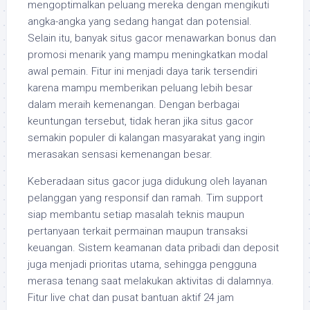
mengoptimalkan peluang mereka dengan mengikuti
angka-angka yang sedang hangat dan potensial.
Selain itu, banyak situs gacor menawarkan bonus dan
promosi menarik yang mampu meningkatkan modal
awal pemain. Fitur ini menjadi daya tarik tersendiri
karena mampu memberikan peluang lebih besar
dalam meraih kemenangan. Dengan berbagai
keuntungan tersebut, tidak heran jika situs gacor
semakin populer di kalangan masyarakat yang ingin
merasakan sensasi kemenangan besar.
Keberadaan situs gacor juga didukung oleh layanan
pelanggan yang responsif dan ramah. Tim support
siap membantu setiap masalah teknis maupun
pertanyaan terkait permainan maupun transaksi
keuangan. Sistem keamanan data pribadi dan deposit
juga menjadi prioritas utama, sehingga pengguna
merasa tenang saat melakukan aktivitas di dalamnya.
Fitur live chat dan pusat bantuan aktif 24 jam