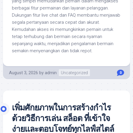
yang simpel memudahkan pemain dalam mengakses
berbagai fitur permainan dan layanan pelanggan.
Dukungan fitur live chat dan FAQ membantu menjawab
segala pertanyaan secara cepat dan akurat.
Kemudahan akses ini memungkinkan pemain untuk
tetap terhubung dan bermain secara nyaman
sepanjang waktu, menjadikan pengalaman bermain
semakin menyenangkan dan tidak repot.
August 3, 2026
by
admin
Uncategorized
0
เพิ่มศักยภาพในการสร้างกำไร
ด้วยวิธีการเล่น สล็อต ที่เข้าใจ
ง่ายและตอบโจทย์ทุกไลฟ์สไตล์