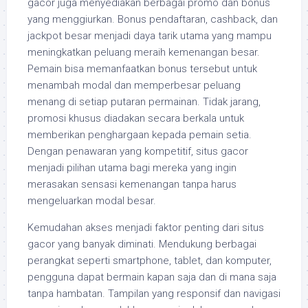
gacor juga menyediakan berbagai promo dan bonus
yang menggiurkan. Bonus pendaftaran, cashback, dan
jackpot besar menjadi daya tarik utama yang mampu
meningkatkan peluang meraih kemenangan besar.
Pemain bisa memanfaatkan bonus tersebut untuk
menambah modal dan memperbesar peluang
menang di setiap putaran permainan. Tidak jarang,
promosi khusus diadakan secara berkala untuk
memberikan penghargaan kepada pemain setia.
Dengan penawaran yang kompetitif, situs gacor
menjadi pilihan utama bagi mereka yang ingin
merasakan sensasi kemenangan tanpa harus
mengeluarkan modal besar.
Kemudahan akses menjadi faktor penting dari situs
gacor yang banyak diminati. Mendukung berbagai
perangkat seperti smartphone, tablet, dan komputer,
pengguna dapat bermain kapan saja dan di mana saja
tanpa hambatan. Tampilan yang responsif dan navigasi