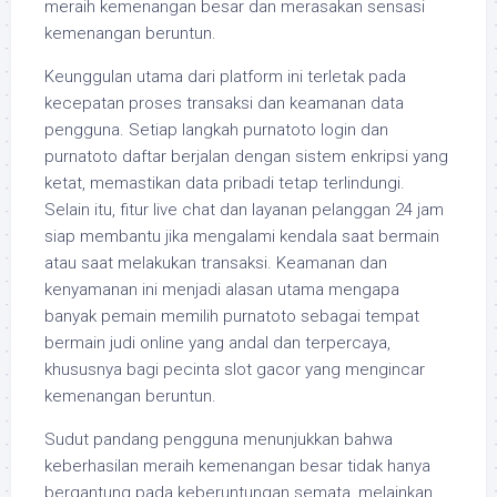
meraih kemenangan besar dan merasakan sensasi
kemenangan beruntun.
Keunggulan utama dari platform ini terletak pada
kecepatan proses transaksi dan keamanan data
pengguna. Setiap langkah purnatoto login dan
purnatoto daftar berjalan dengan sistem enkripsi yang
ketat, memastikan data pribadi tetap terlindungi.
Selain itu, fitur live chat dan layanan pelanggan 24 jam
siap membantu jika mengalami kendala saat bermain
atau saat melakukan transaksi. Keamanan dan
kenyamanan ini menjadi alasan utama mengapa
banyak pemain memilih purnatoto sebagai tempat
bermain judi online yang andal dan terpercaya,
khususnya bagi pecinta slot gacor yang mengincar
kemenangan beruntun.
Sudut pandang pengguna menunjukkan bahwa
keberhasilan meraih kemenangan besar tidak hanya
bergantung pada keberuntungan semata, melainkan