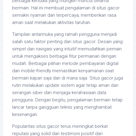
berbagai kendala yang mungkin muncul selama
bermain. Hal ini membuat pengalaman di situs gacor
semakin nyaman dan terpercaya, memberikan rasa
aman saat melakukan aktivitas taruhan.
Tampilan antarmuka yang ramah pengguna menjadi
salah satu faktor penting dari situs gacor. Desain yang
simpel dan navigasi yang intuitif memudahkan pemain
untuk mengakses berbagai fitur permainan dengan
mudah. Berbagai pilihan metode pembayaran digital
dan mobile-friendly memastikan kenyamanan saat
bermain kapan saja dan di mana saja. Situs gacor juga
rutin melakukan update sistem agar tetap aman dari
serangan siber dan menjaga kerahasiaan data
pengguna. Dengan begitu, pengalaman bermain tetap
lancar tanpa gangguan teknis yang menghambat
kesenangan.
Popularitas situs gacor terus meningkat berkat
reputasi yang solid dan testimoni positif dari