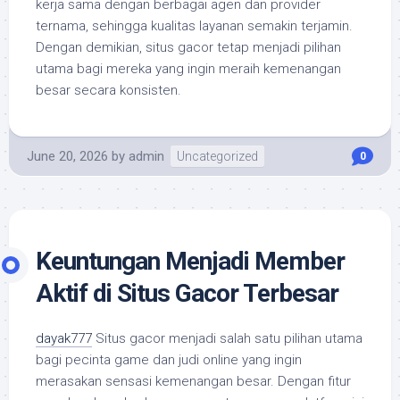
kerja sama dengan berbagai agen dan provider
ternama, sehingga kualitas layanan semakin terjamin.
Dengan demikian, situs gacor tetap menjadi pilihan
utama bagi mereka yang ingin meraih kemenangan
besar secara konsisten.
June 20, 2026
by
admin
Uncategorized
0
Keuntungan Menjadi Member
Aktif di Situs Gacor Terbesar
dayak777
Situs gacor menjadi salah satu pilihan utama
bagi pecinta game dan judi online yang ingin
merasakan sensasi kemenangan besar. Dengan fitur