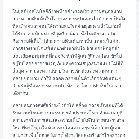
ในยุคที่เทคโนโลยีก้าวหน้าอย่างรวดเร็ว ความสนุกสนาน
และความตื่นเต้นในโลกของการพนันออนไลน์กลายเป็นสิ่ง
ที่คนไทยหลายคนให้ความสนใจอย่างสูงสุด หนึ่งในเกมที่
ได้รับความนิยมมากที่สุดคือ
สล็อต
ซึ่งไม่เพียงแต่เป็น
กิจกรรมที่เต็มไปด้วยความตื่นเต้นเท่านั้น แต่ยังเป็นช่อง
ทางสร้างรายได้เสริมที่น่าตื่นตาตื่นใจ ด้วยกราฟิกสุดล้ำ
และเสียงเอฟเฟกต์ที่สมจริง ทำให้ผู้เล่นรู้สึกเหมือนเข้าไป
อยู่ในโลกของการผจญภัยและความสนุกสนานแบบไม่มีที่
สิ้นสุด ความสะดวกสบายในการเข้าถึงและความหลาก
หลายของเกม ทำให้ สล็อต กลายเป็นตัวเลือกอันดับต้น ๆ
สำหรับผู้ที่ต้องการความบันเทิงและโอกาสทำเงินในเวลา
เดียวกัน
หลายคนอาจสงสัยว่าอะไรทำให้ สล็อต กลายเป็นเกมที่ได้
รับความนิยมอย่างแพร่หลายทั่วประเทศไทย คำตอบอยู่ที่
ความง่ายในการเล่นและความเป็นไปได้ในการชนะรางวัล
ใหญ่ที่น่าดึงดูดใจ ด้วยเทคนิคและกลยุทธ์เล็กน้อย ผู้เล่น
สามารถเพิ่มโอกาสในการได้รางวัลและสร้างกำไรอย่างต่อ