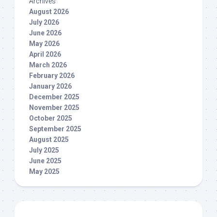
Archives
August 2026
July 2026
June 2026
May 2026
April 2026
March 2026
February 2026
January 2026
December 2025
November 2025
October 2025
September 2025
August 2025
July 2025
June 2025
May 2025