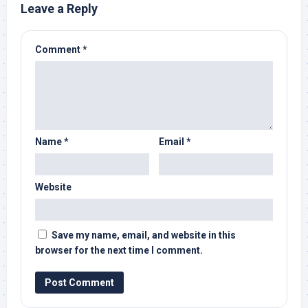
Leave a Reply
Comment
*
Name
*
Email
*
Website
Save my name, email, and website in this
browser for the next time I comment.