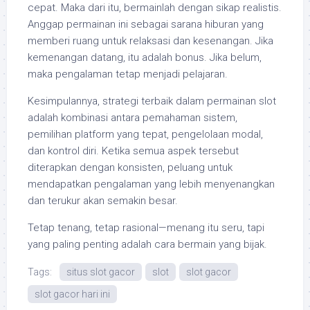
cepat. Maka dari itu, bermainlah dengan sikap realistis.
Anggap permainan ini sebagai sarana hiburan yang
memberi ruang untuk relaksasi dan kesenangan. Jika
kemenangan datang, itu adalah bonus. Jika belum,
maka pengalaman tetap menjadi pelajaran.
Kesimpulannya, strategi terbaik dalam permainan slot
adalah kombinasi antara pemahaman sistem,
pemilihan platform yang tepat, pengelolaan modal,
dan kontrol diri. Ketika semua aspek tersebut
diterapkan dengan konsisten, peluang untuk
mendapatkan pengalaman yang lebih menyenangkan
dan terukur akan semakin besar.
Tetap tenang, tetap rasional—menang itu seru, tapi
yang paling penting adalah cara bermain yang bijak.
Tags:
situs slot gacor
slot
slot gacor
slot gacor hari ini