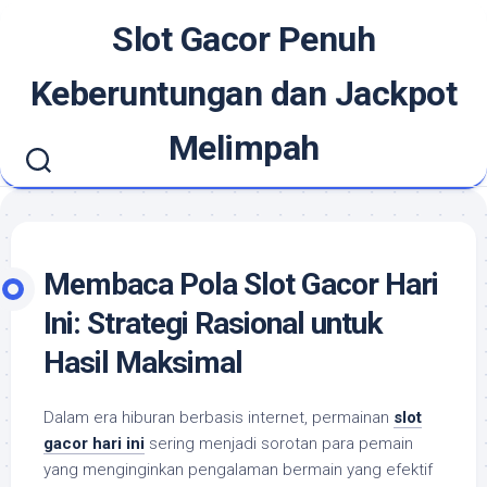
Skip
Slot Gacor Penuh
to
content
Keberuntungan dan Jackpot
Melimpah
Membaca Pola Slot Gacor Hari
Ini: Strategi Rasional untuk
Hasil Maksimal
Dalam era hiburan berbasis internet, permainan
slot
gacor hari ini
sering menjadi sorotan para pemain
yang menginginkan pengalaman bermain yang efektif