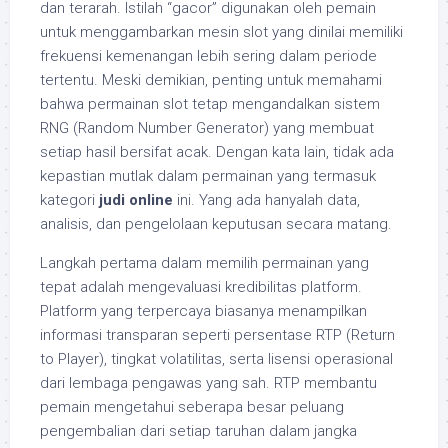
dan terarah. Istilah “gacor” digunakan oleh pemain
untuk menggambarkan mesin slot yang dinilai memiliki
frekuensi kemenangan lebih sering dalam periode
tertentu. Meski demikian, penting untuk memahami
bahwa permainan slot tetap mengandalkan sistem
RNG (Random Number Generator) yang membuat
setiap hasil bersifat acak. Dengan kata lain, tidak ada
kepastian mutlak dalam permainan yang termasuk
kategori
judi online
ini. Yang ada hanyalah data,
analisis, dan pengelolaan keputusan secara matang.
Langkah pertama dalam memilih permainan yang
tepat adalah mengevaluasi kredibilitas platform.
Platform yang terpercaya biasanya menampilkan
informasi transparan seperti persentase RTP (Return
to Player), tingkat volatilitas, serta lisensi operasional
dari lembaga pengawas yang sah. RTP membantu
pemain mengetahui seberapa besar peluang
pengembalian dari setiap taruhan dalam jangka