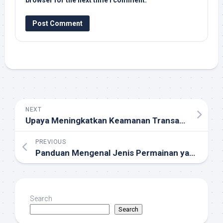
browser for the next time I comment.
NEXT
Upaya Meningkatkan Keamanan Transaksi di Situs Gacor yang Legal dan Terpercaya
PREVIOUS
Panduan Mengenal Jenis Permainan yang Paling Menguntungkan di Situs Gacor
Search
Search