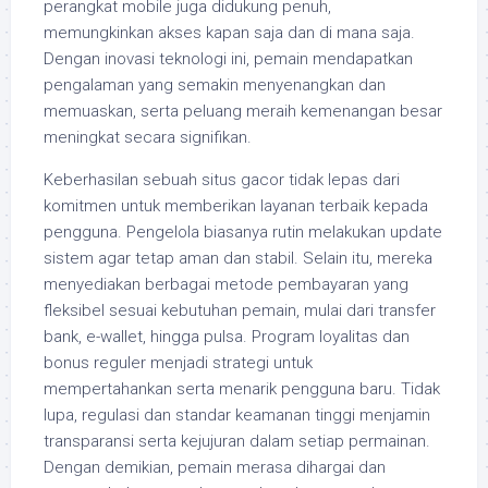
perangkat mobile juga didukung penuh,
memungkinkan akses kapan saja dan di mana saja.
Dengan inovasi teknologi ini, pemain mendapatkan
pengalaman yang semakin menyenangkan dan
memuaskan, serta peluang meraih kemenangan besar
meningkat secara signifikan.
Keberhasilan sebuah situs gacor tidak lepas dari
komitmen untuk memberikan layanan terbaik kepada
pengguna. Pengelola biasanya rutin melakukan update
sistem agar tetap aman dan stabil. Selain itu, mereka
menyediakan berbagai metode pembayaran yang
fleksibel sesuai kebutuhan pemain, mulai dari transfer
bank, e-wallet, hingga pulsa. Program loyalitas dan
bonus reguler menjadi strategi untuk
mempertahankan serta menarik pengguna baru. Tidak
lupa, regulasi dan standar keamanan tinggi menjamin
transparansi serta kejujuran dalam setiap permainan.
Dengan demikian, pemain merasa dihargai dan