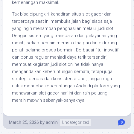
kemenangan maksimal.
Tak bisa dipungkiri, kehadiran situs slot gacor dan
terpercaya saat ini membuka jalan bagi siapa saja
yang ingin menambah penghasilan melalui judi slot.
Dengan sistem yang transparan dan pelayanan yang
ramah, setiap pemain merasa dihargai dan didukung
penuh selama proses bermain. Berbagai fitur inovatif
dan bonus reguler menjadi daya tarik tersendiri,
membuat kegiatan judi slot online tidak hanya
mengandalkan keberuntungan semata, tetapi juga
strategi cerdas dan konsistensi. Jadi, jangan ragu
untuk mencoba keberuntungan Anda di platform yang
menawarkan slot gacor hari ini dan raih peluang
meraih maxwin sebanyak-banyaknya.
March 25, 2026
by
admin
Uncategorized
0