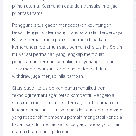
pilihan utama. Keamanan data dan transaksi menjadi
prioritas utama.
Pengguna situs gacor mendapatkan keuntungan
besar dengan sistem yang transparan dan terpercaya.
Banyak pemain mengaku sering mendapatkan
kemenangan beruntun saat bermain di situs ini. Selain
itu, variasi permainan yang lengkap membuat
pengalaman bermain semakin menyenangkan dan
tidak membosankan. Kemudahan deposit dan
withdraw juga menjadi nilai tambah.
Situs gacor terus berkembang mengikuti tren
teknologi terbaru agar tetap kompetitif. Pengelola
situs rutin memperbarui sistem agar tetap aman dan
lancar digunakan. Fitur live chat dan customer service
yang responsif membantu pemain mengatasi kendala
kapan saja. Ini menjadikan situs gacor sebagai pilihan
utama dalam dunia judi online.