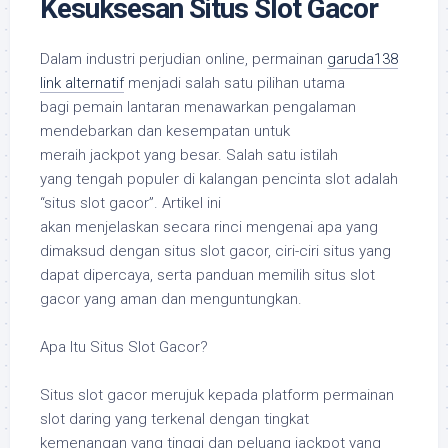
Kesuksesan Situs Slot Gacor
Dalam industri perjudian online, permainan
garuda138
link alternatif
menjadi salah satu pilihan utama
bagi pemain lantaran menawarkan pengalaman
mendebarkan dan kesempatan untuk
meraih jackpot yang besar. Salah satu istilah
yang tengah populer di kalangan pencinta slot adalah
“situs slot gacor”. Artikel ini
akan menjelaskan secara rinci mengenai apa yang
dimaksud dengan situs slot gacor, ciri-ciri situs yang
dapat dipercaya, serta panduan memilih situs slot
gacor yang aman dan menguntungkan.
Apa Itu Situs Slot Gacor?
Situs slot gacor merujuk kepada platform permainan
slot daring yang terkenal dengan tingkat
kemenangan yang tinggi dan peluang jackpot yang