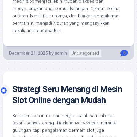
mesin slot menjadi lebih mudah diakses dan
menyenangkan bagi semua kalangan. Nikmati setiap
putaran, kenali fitur uniknya, dan biarkan pengalaman
bermain ini menjadi hiburan yang mengasyikkan
sekaligus mendebarkan.
December 21, 2025
by
admin
Uncategorized
0
Strategi Seru Menang di Mesin
Slot Online dengan Mudah
Bermain slot online kini menjadi salah satu hiburan
favorit banyak orang. Tidak hanya sekadar memutar
gulungan, tapi pengalaman bermain slot juga