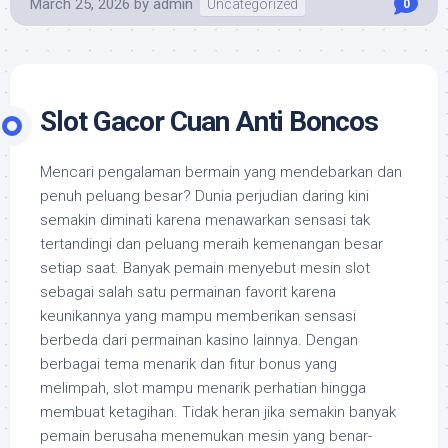
March 25, 2026
by
admin
Uncategorized
0
Slot Gacor Cuan Anti Boncos
Mencari pengalaman bermain yang mendebarkan dan
penuh peluang besar? Dunia perjudian daring kini
semakin diminati karena menawarkan sensasi tak
tertandingi dan peluang meraih kemenangan besar
setiap saat. Banyak pemain menyebut mesin slot
sebagai salah satu permainan favorit karena
keunikannya yang mampu memberikan sensasi
berbeda dari permainan kasino lainnya. Dengan
berbagai tema menarik dan fitur bonus yang
melimpah, slot mampu menarik perhatian hingga
membuat ketagihan. Tidak heran jika semakin banyak
pemain berusaha menemukan mesin yang benar-