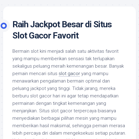
Raih Jackpot Besar di Situs
Slot Gacor Favorit
Bermain slot kini menjadi salah satu aktivitas favorit
yang mampu memberikan sensasi tak terlupakan
sekaligus peluang meraih kemenangan besar. Banyak
pemain mencari situs
slot gacor
yang mampu
menawarkan pengalaman bermain optimal dan
peluang jackpot yang tinggi. Tidak jarang, mereka
berburu slot gacor hari ini agar tetap mendapatkan
permainan dengan tingkat kemenangan yang
menjanjikan. Situs slot gacor terpercaya biasanya
menyediakan berbagai pilihan mesin yang mampu
memberikan hasil maksimal, sehingga pemain merasa
lebih percaya diri dalam mengeksekusi setiap putaran.