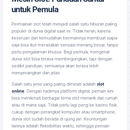
untuk Pemula
Permainan slot telah menjadi salah satu hiburan paling
populer di dunia digital saat ini. Tidak heran, karena
keseruan dan kemudahan bermainnya membuat siapa
saja bisa ikut merasakan sensasi menang besar, tanpa
perlu pengalaman khusus. Bagi pemula, mengenal
dunia slot bisa terasa membingungkan, tapi dengan
sedikit panduan, semuanya akan terasa lebih
menyenangkan dan jelas.
Salah satu jenis yang paling diminati adalah
slot
online
. Dengan hadirnya platform digital, pemain kini
bisa menikmati berbagai tema slot menarik dari rumah
atau di mana saja. Tidak perlu lagi pergi ke kasino fisik;
cukup dengan perangkat komputer atau smartphone,
dunia slot sudah berada di ujung jari. Keuntungan
lainnya adalah fleksibilitas waktu, sehingga pemain