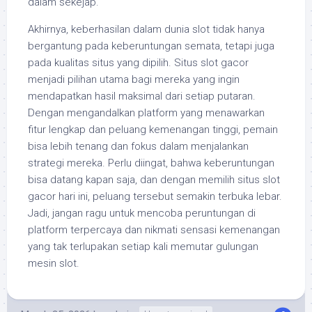
dalam sekejap.
Akhirnya, keberhasilan dalam dunia slot tidak hanya
bergantung pada keberuntungan semata, tetapi juga
pada kualitas situs yang dipilih. Situs slot gacor
menjadi pilihan utama bagi mereka yang ingin
mendapatkan hasil maksimal dari setiap putaran.
Dengan mengandalkan platform yang menawarkan
fitur lengkap dan peluang kemenangan tinggi, pemain
bisa lebih tenang dan fokus dalam menjalankan
strategi mereka. Perlu diingat, bahwa keberuntungan
bisa datang kapan saja, dan dengan memilih situs slot
gacor hari ini, peluang tersebut semakin terbuka lebar.
Jadi, jangan ragu untuk mencoba peruntungan di
platform terpercaya dan nikmati sensasi kemenangan
yang tak terlupakan setiap kali memutar gulungan
mesin slot.