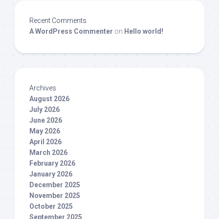
Recent Comments
A WordPress Commenter
on
Hello world!
Archives
August 2026
July 2026
June 2026
May 2026
April 2026
March 2026
February 2026
January 2026
December 2025
November 2025
October 2025
September 2025