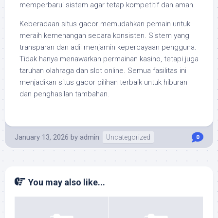
memperbarui sistem agar tetap kompetitif dan aman.
Keberadaan situs gacor memudahkan pemain untuk
meraih kemenangan secara konsisten. Sistem yang
transparan dan adil menjamin kepercayaan pengguna.
Tidak hanya menawarkan permainan kasino, tetapi juga
taruhan olahraga dan slot online. Semua fasilitas ini
menjadikan situs gacor pilihan terbaik untuk hiburan
dan penghasilan tambahan.
January 13, 2026
by
admin
Uncategorized
0
You may also like...