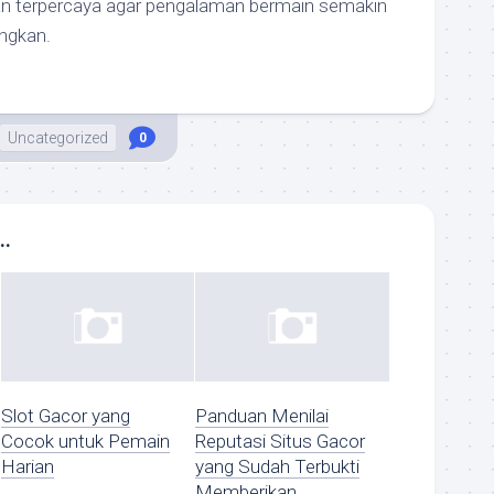
dan terpercaya agar pengalaman bermain semakin
ngkan.
Uncategorized
0
..
Slot Gacor yang
Panduan Menilai
Cocok untuk Pemain
Reputasi Situs Gacor
Harian
yang Sudah Terbukti
Memberikan