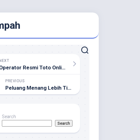
impah
NEXT
Operator Resmi Toto Online Asia: Penanganan Keluhan Cepat dan Profesional
PREVIOUS
Peluang Menang Lebih Tinggi di Situs Gacor yang Memiliki Reputasi Baik
Search
Search