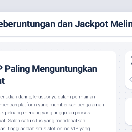
Keberuntungan dan Jackpot Mel
IP Paling Menguntungkan
t
perjudian daring, khususnya dalam permainan
lu mencari platform yang memberikan pengalaman
uk peluang menang yang tinggi dan proses
pat. Salah satu situs yang mendapatkan
i tinggi adalah situs slot online VIP yang