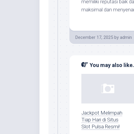
memiliki reputasi baik 
maksimal dan menyena
December 17, 2025
by
admin
You may also like.
Jackpot Melimpah
Tiap Hari di Situs
Slot Pulsa Resmi!