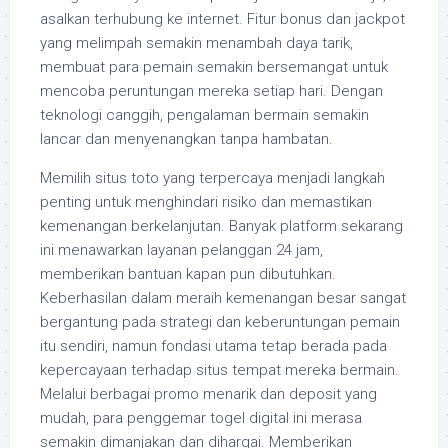
asalkan terhubung ke internet. Fitur bonus dan jackpot
yang melimpah semakin menambah daya tarik,
membuat para pemain semakin bersemangat untuk
mencoba peruntungan mereka setiap hari. Dengan
teknologi canggih, pengalaman bermain semakin
lancar dan menyenangkan tanpa hambatan.
Memilih situs toto yang terpercaya menjadi langkah
penting untuk menghindari risiko dan memastikan
kemenangan berkelanjutan. Banyak platform sekarang
ini menawarkan layanan pelanggan 24 jam,
memberikan bantuan kapan pun dibutuhkan.
Keberhasilan dalam meraih kemenangan besar sangat
bergantung pada strategi dan keberuntungan pemain
itu sendiri, namun fondasi utama tetap berada pada
kepercayaan terhadap situs tempat mereka bermain.
Melalui berbagai promo menarik dan deposit yang
mudah, para penggemar togel digital ini merasa
semakin dimanjakan dan dihargai. Memberikan