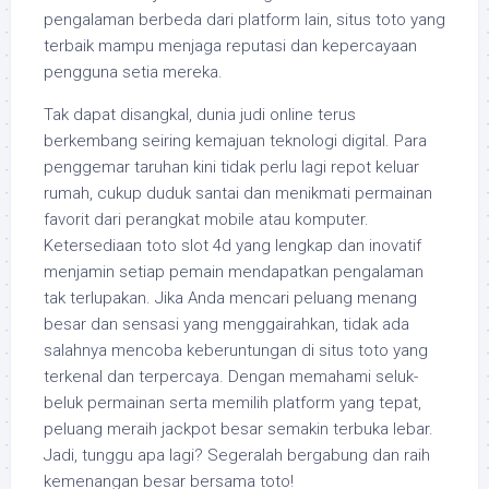
pengalaman berbeda dari platform lain, situs toto yang
terbaik mampu menjaga reputasi dan kepercayaan
pengguna setia mereka.
Tak dapat disangkal, dunia judi online terus
berkembang seiring kemajuan teknologi digital. Para
penggemar taruhan kini tidak perlu lagi repot keluar
rumah, cukup duduk santai dan menikmati permainan
favorit dari perangkat mobile atau komputer.
Ketersediaan toto slot 4d yang lengkap dan inovatif
menjamin setiap pemain mendapatkan pengalaman
tak terlupakan. Jika Anda mencari peluang menang
besar dan sensasi yang menggairahkan, tidak ada
salahnya mencoba keberuntungan di situs toto yang
terkenal dan terpercaya. Dengan memahami seluk-
beluk permainan serta memilih platform yang tepat,
peluang meraih jackpot besar semakin terbuka lebar.
Jadi, tunggu apa lagi? Segeralah bergabung dan raih
kemenangan besar bersama toto!