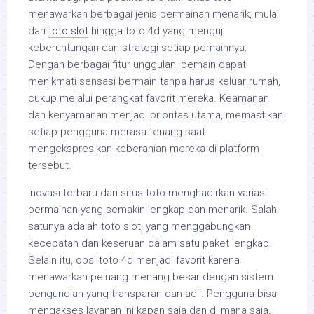
menawarkan berbagai jenis permainan menarik, mulai
dari
toto slot
hingga toto 4d yang menguji
keberuntungan dan strategi setiap pemainnya.
Dengan berbagai fitur unggulan, pemain dapat
menikmati sensasi bermain tanpa harus keluar rumah,
cukup melalui perangkat favorit mereka. Keamanan
dan kenyamanan menjadi prioritas utama, memastikan
setiap pengguna merasa tenang saat
mengekspresikan keberanian mereka di platform
tersebut.
Inovasi terbaru dari situs toto menghadirkan variasi
permainan yang semakin lengkap dan menarik. Salah
satunya adalah toto slot, yang menggabungkan
kecepatan dan keseruan dalam satu paket lengkap.
Selain itu, opsi toto 4d menjadi favorit karena
menawarkan peluang menang besar dengan sistem
pengundian yang transparan dan adil. Pengguna bisa
mengakses layanan ini kapan saja dan di mana saja,