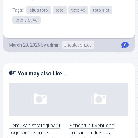
Tags:
situs toto
toto
toto 4d
toto slot
toto slot 4d
March 20, 2026
by
admin
Uncategorized
0
You may also like...
Temukan strategi baru
Pengaruh Event dan
togel online untuk
Turnamen di Situs