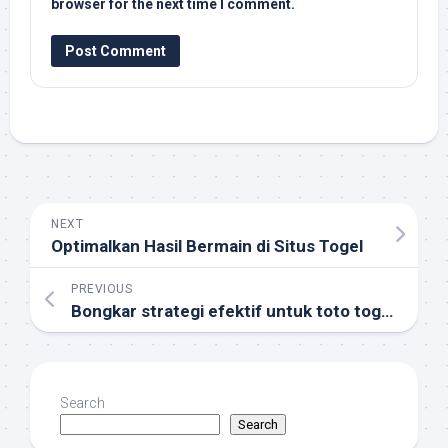
browser for the next time I comment.
NEXT
Optimalkan Hasil Bermain di Situs Togel
PREVIOUS
Bongkar strategi efektif untuk toto togel online masa kini
Search
Search