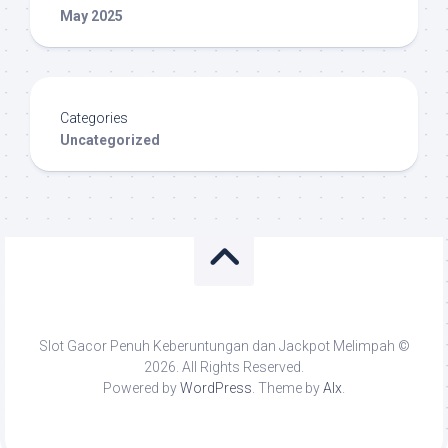
May 2025
Categories
Uncategorized
Slot Gacor Penuh Keberuntungan dan Jackpot Melimpah ©
2026. All Rights Reserved.
Powered by
WordPress
. Theme by
Alx
.