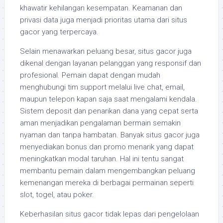
khawatir kehilangan kesempatan. Keamanan dan
privasi data juga menjadi prioritas utama dari situs
gacor yang terpercaya.
Selain menawarkan peluang besar, situs gacor juga
dikenal dengan layanan pelanggan yang responsif dan
profesional. Pemain dapat dengan mudah
menghubungi tim support melalui live chat, email,
maupun telepon kapan saja saat mengalami kendala.
Sistem deposit dan penarikan dana yang cepat serta
aman menjadikan pengalaman bermain semakin
nyaman dan tanpa hambatan. Banyak situs gacor juga
menyediakan bonus dan promo menarik yang dapat
meningkatkan modal taruhan. Hal ini tentu sangat
membantu pemain dalam mengembangkan peluang
kemenangan mereka di berbagai permainan seperti
slot, togel, atau poker.
Keberhasilan situs gacor tidak lepas dari pengelolaan