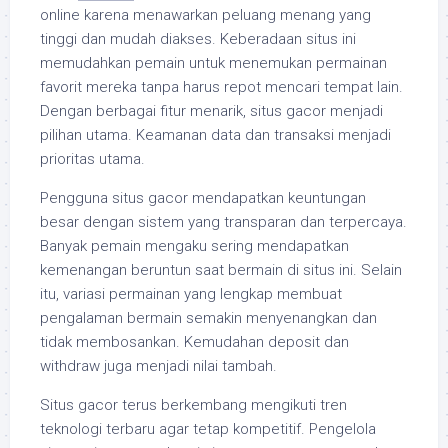
online karena menawarkan peluang menang yang
tinggi dan mudah diakses. Keberadaan situs ini
memudahkan pemain untuk menemukan permainan
favorit mereka tanpa harus repot mencari tempat lain.
Dengan berbagai fitur menarik, situs gacor menjadi
pilihan utama. Keamanan data dan transaksi menjadi
prioritas utama.
Pengguna situs gacor mendapatkan keuntungan
besar dengan sistem yang transparan dan terpercaya.
Banyak pemain mengaku sering mendapatkan
kemenangan beruntun saat bermain di situs ini. Selain
itu, variasi permainan yang lengkap membuat
pengalaman bermain semakin menyenangkan dan
tidak membosankan. Kemudahan deposit dan
withdraw juga menjadi nilai tambah.
Situs gacor terus berkembang mengikuti tren
teknologi terbaru agar tetap kompetitif. Pengelola