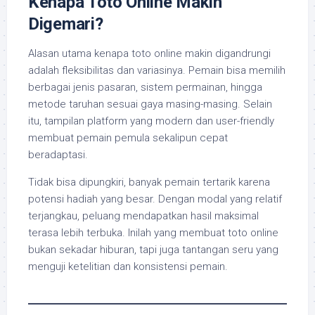
Kenapa Toto Online Makin
Digemari?
Alasan utama kenapa toto online makin digandrungi
adalah fleksibilitas dan variasinya. Pemain bisa memilih
berbagai jenis pasaran, sistem permainan, hingga
metode taruhan sesuai gaya masing-masing. Selain
itu, tampilan platform yang modern dan user-friendly
membuat pemain pemula sekalipun cepat
beradaptasi.
Tidak bisa dipungkiri, banyak pemain tertarik karena
potensi hadiah yang besar. Dengan modal yang relatif
terjangkau, peluang mendapatkan hasil maksimal
terasa lebih terbuka. Inilah yang membuat toto online
bukan sekadar hiburan, tapi juga tantangan seru yang
menguji ketelitian dan konsistensi pemain.