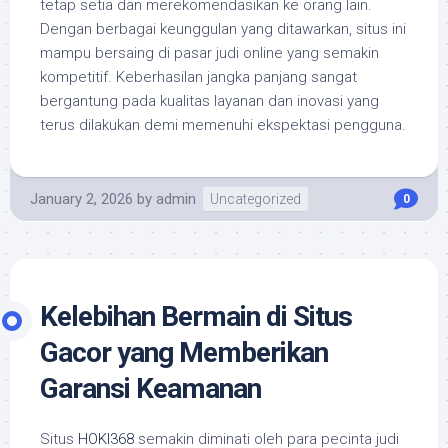
tetap setia dan merekomendasikan ke orang lain.
Dengan berbagai keunggulan yang ditawarkan, situs ini
mampu bersaing di pasar judi online yang semakin
kompetitif. Keberhasilan jangka panjang sangat
bergantung pada kualitas layanan dan inovasi yang
terus dilakukan demi memenuhi ekspektasi pengguna.
January 2, 2026
by
admin
Uncategorized
0
Kelebihan Bermain di Situs
Gacor yang Memberikan
Garansi Keamanan
Situs
HOKI368
semakin diminati oleh para pecinta judi