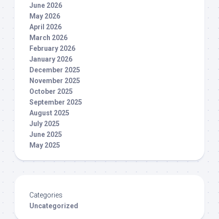
June 2026
May 2026
April 2026
March 2026
February 2026
January 2026
December 2025
November 2025
October 2025
September 2025
August 2025
July 2025
June 2025
May 2025
Categories
Uncategorized