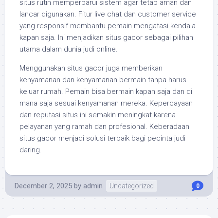
situs rutin memperbarui sistem agar tetap aman dan
lancar digunakan. Fitur live chat dan customer service
yang responsif membantu pemain mengatasi kendala
kapan saja. Ini menjadikan situs gacor sebagai pilihan
utama dalam dunia judi online.
Menggunakan situs gacor juga memberikan
kenyamanan dan kenyamanan bermain tanpa harus
keluar rumah. Pemain bisa bermain kapan saja dan di
mana saja sesuai kenyamanan mereka. Kepercayaan
dan reputasi situs ini semakin meningkat karena
pelayanan yang ramah dan profesional. Keberadaan
situs gacor menjadi solusi terbaik bagi pecinta judi
daring.
December 2, 2025
by
admin
Uncategorized
0