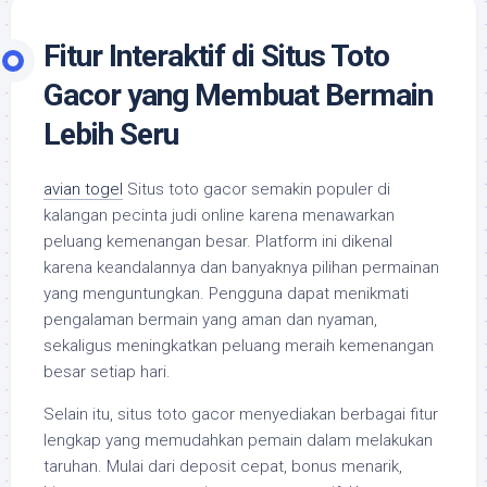
Fitur Interaktif di Situs Toto
Gacor yang Membuat Bermain
Lebih Seru
avian togel
Situs toto gacor semakin populer di
kalangan pecinta judi online karena menawarkan
peluang kemenangan besar. Platform ini dikenal
karena keandalannya dan banyaknya pilihan permainan
yang menguntungkan. Pengguna dapat menikmati
pengalaman bermain yang aman dan nyaman,
sekaligus meningkatkan peluang meraih kemenangan
besar setiap hari.
Selain itu, situs toto gacor menyediakan berbagai fitur
lengkap yang memudahkan pemain dalam melakukan
taruhan. Mulai dari deposit cepat, bonus menarik,