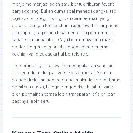
menjelma menjadi salah satu bentuk hiburan favorit
banyak orang. Bukan cuma soal menebak angka, tapi
juga soal strategi, insting, dan cara bermain yang
cerdas. Dengan kemudahan akses lewat smartphone
atau laptop, siapa pun bisa menikmati permainan ini
kapan saja tanpa ribet. Gaya bermainnya pun makin
modern, cepat, dan praktis, cocok buat generasi
kekinian yang gak suka hal bertele-tele.
Toto online juga menawarkan pengalaman yang jauh
berbeda dibandingkan versi konvensional. Semua
proses dilakukan secara online, mulai dari pendaftaran,
pemilihan angka, hingga pengecekan hasil. Ini yang
bikin permainan terasa lebih transparan, efisien, dan
pastinya lebih seru.