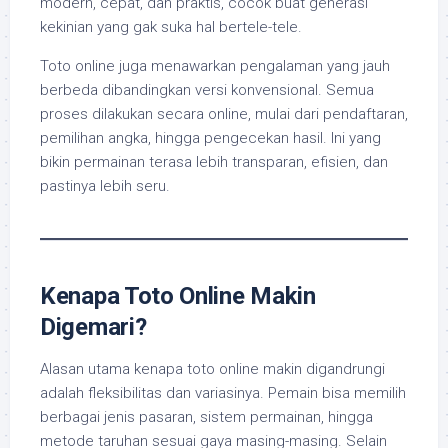
modern, cepat, dan praktis, cocok buat generasi
kekinian yang gak suka hal bertele-tele.
Toto online juga menawarkan pengalaman yang jauh
berbeda dibandingkan versi konvensional. Semua
proses dilakukan secara online, mulai dari pendaftaran,
pemilihan angka, hingga pengecekan hasil. Ini yang
bikin permainan terasa lebih transparan, efisien, dan
pastinya lebih seru.
Kenapa Toto Online Makin
Digemari?
Alasan utama kenapa toto online makin digandrungi
adalah fleksibilitas dan variasinya. Pemain bisa memilih
berbagai jenis pasaran, sistem permainan, hingga
metode taruhan sesuai gaya masing-masing. Selain