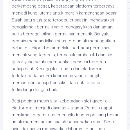
berkembang pesat, keberadaan platform terpercaya
menjadi kunci utama untuk meraih kemenangan besar.
Salah satu situs toto terpopuler saat ini menawarkan
pengalaman bermain yang mengasyikkan dan aman,
serta berbagai pilihan permainan menarik. Banyak
pemain mengandalkan situs toto untuk mendapatkan
peluang jackpot besar melalui berbagai permainan
menarik yang tersedia, termasuk taruhan 4d dan slot
gacor yang selalu memberikan sensasi berbeda
setiap saat. Keunggulan utama dari platform ini
terletak pada sistem keamanan yang canggih,
memastikan setiap transaksi dan data pribadi
terlindungi dengan baik.
Bagi pecinta mesin slot, keberadaan slot gacor di
platform ini menjadi daya tarik utama. Pemain dapat
menikmati ragam tema menarik dengan peluang besar
untuk memenangkan hadiah besar setiap saat. Slot di
sini tidak hanya menawarkan hiburan, tetapi juga