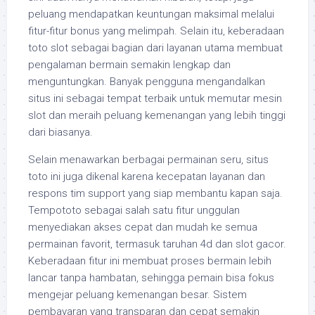
peluang mendapatkan keuntungan maksimal melalui
fitur-fitur bonus yang melimpah. Selain itu, keberadaan
toto slot sebagai bagian dari layanan utama membuat
pengalaman bermain semakin lengkap dan
menguntungkan. Banyak pengguna mengandalkan
situs ini sebagai tempat terbaik untuk memutar mesin
slot dan meraih peluang kemenangan yang lebih tinggi
dari biasanya.
Selain menawarkan berbagai permainan seru, situs
toto ini juga dikenal karena kecepatan layanan dan
respons tim support yang siap membantu kapan saja.
Tempototo sebagai salah satu fitur unggulan
menyediakan akses cepat dan mudah ke semua
permainan favorit, termasuk taruhan 4d dan slot gacor.
Keberadaan fitur ini membuat proses bermain lebih
lancar tanpa hambatan, sehingga pemain bisa fokus
mengejar peluang kemenangan besar. Sistem
pembayaran yang transparan dan cepat semakin