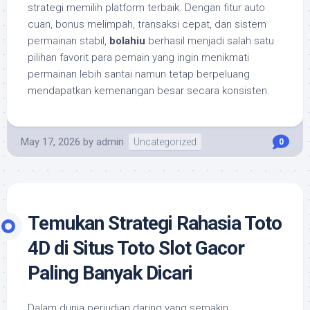
strategi memilih platform terbaik. Dengan fitur auto
cuan, bonus melimpah, transaksi cepat, dan sistem
permainan stabil,
bolahiu
berhasil menjadi salah satu
pilihan favorit para pemain yang ingin menikmati
permainan lebih santai namun tetap berpeluang
mendapatkan kemenangan besar secara konsisten.
May 17, 2026
by
admin
Uncategorized
0
Temukan Strategi Rahasia Toto
4D di Situs Toto Slot Gacor
Paling Banyak Dicari
Dalam dunia perjudian daring yang semakin