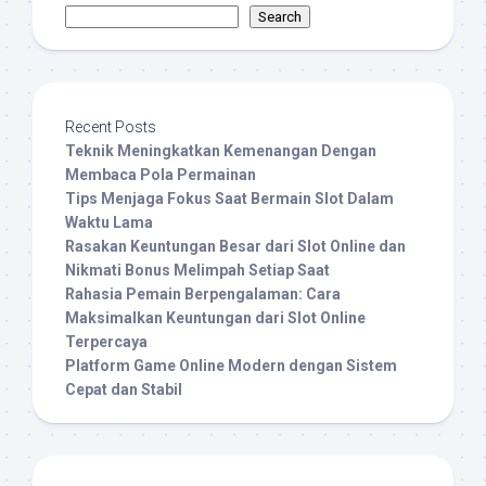
Search
Recent Posts
Teknik Meningkatkan Kemenangan Dengan
Membaca Pola Permainan
Tips Menjaga Fokus Saat Bermain Slot Dalam
Waktu Lama
Rasakan Keuntungan Besar dari Slot Online dan
Nikmati Bonus Melimpah Setiap Saat
Rahasia Pemain Berpengalaman: Cara
Maksimalkan Keuntungan dari Slot Online
Terpercaya
Platform Game Online Modern dengan Sistem
Cepat dan Stabil