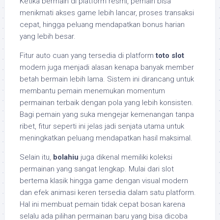
Ketika bermain di platform resmi, pemain bisa
menikmati akses game lebih lancar, proses transaksi
cepat, hingga peluang mendapatkan bonus harian
yang lebih besar.
Fitur auto cuan yang tersedia di platform
toto slot
modern juga menjadi alasan kenapa banyak member
betah bermain lebih lama. Sistem ini dirancang untuk
membantu pemain menemukan momentum
permainan terbaik dengan pola yang lebih konsisten.
Bagi pemain yang suka mengejar kemenangan tanpa
ribet, fitur seperti ini jelas jadi senjata utama untuk
meningkatkan peluang mendapatkan hasil maksimal.
Selain itu,
bolahiu
juga dikenal memiliki koleksi
permainan yang sangat lengkap. Mulai dari slot
bertema klasik hingga game dengan visual modern
dan efek animasi keren tersedia dalam satu platform.
Hal ini membuat pemain tidak cepat bosan karena
selalu ada pilihan permainan baru yang bisa dicoba