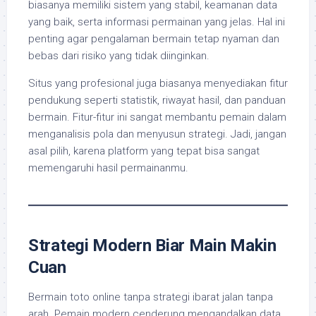
biasanya memiliki sistem yang stabil, keamanan data
yang baik, serta informasi permainan yang jelas. Hal ini
penting agar pengalaman bermain tetap nyaman dan
bebas dari risiko yang tidak diinginkan.
Situs yang profesional juga biasanya menyediakan fitur
pendukung seperti statistik, riwayat hasil, dan panduan
bermain. Fitur-fitur ini sangat membantu pemain dalam
menganalisis pola dan menyusun strategi. Jadi, jangan
asal pilih, karena platform yang tepat bisa sangat
memengaruhi hasil permainanmu.
Strategi Modern Biar Main Makin
Cuan
Bermain toto online tanpa strategi ibarat jalan tanpa
arah. Pemain modern cenderung mengandalkan data