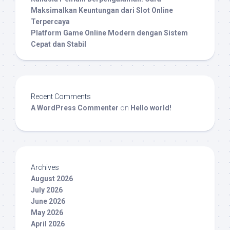
Maksimalkan Keuntungan dari Slot Online
Terpercaya
Platform Game Online Modern dengan Sistem
Cepat dan Stabil
Recent Comments
A WordPress Commenter
on
Hello world!
Archives
August 2026
July 2026
June 2026
May 2026
April 2026