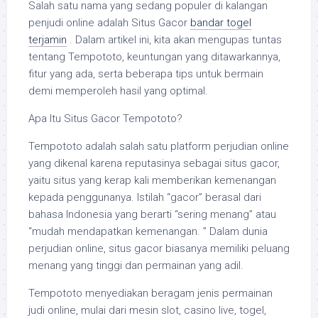
Salah satu nama yang sedang populer di kalangan
penjudi online adalah Situs Gacor
bandar togel
terjamin
. Dalam artikel ini, kita akan mengupas tuntas
tentang Tempototo, keuntungan yang ditawarkannya,
fitur yang ada, serta beberapa tips untuk bermain
demi memperoleh hasil yang optimal.
Apa Itu Situs Gacor Tempototo?
Tempototo adalah salah satu platform perjudian online
yang dikenal karena reputasinya sebagai situs gacor,
yaitu situs yang kerap kali memberikan kemenangan
kepada penggunanya. Istilah “gacor” berasal dari
bahasa Indonesia yang berarti “sering menang” atau
“mudah mendapatkan kemenangan. ” Dalam dunia
perjudian online, situs gacor biasanya memiliki peluang
menang yang tinggi dan permainan yang adil.
Tempototo menyediakan beragam jenis permainan
judi online, mulai dari mesin slot, casino live, togel,