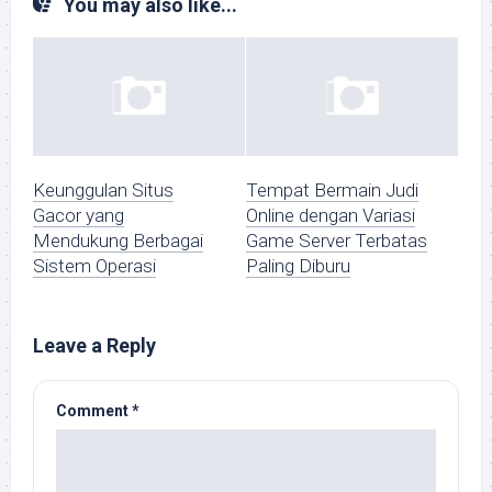
You may also like...
Keunggulan Situs
Tempat Bermain Judi
Gacor yang
Online dengan Variasi
Mendukung Berbagai
Game Server Terbatas
Sistem Operasi
Paling Diburu
Leave a Reply
Comment
*