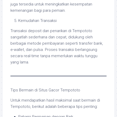
juga tersedia untuk meningkatkan kesempatan
kemenangan bagi para pemain.
Kemudahan Transaksi
Transaksi deposit dan penarikan di Tempototo
sangatlah sederhana dan cepat, didukung oleh
berbagai metode pembayaran seperti transfer bank,
e-wallet, dan pulsa. Proses transaksi berlangsung
secara real-time tanpa memerlukan waktu tunggu
yang lama.
Tips Bermain di Situs Gacor Tempototo
Untuk mendapatkan hasil maksimal saat bermain di
Tempototo, berikut adalah beberapa tips penting:
Pahami Permainan dengan Baik