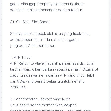
gacor dianggap tempat yang memungkinkan
pemain meraih kemenangan secara teratur.
Ciri-Ciri Situs Slot Gacor
Supaya tidak terjebak oleh situs yang tidak jelas,
berikut beberapa ciri dari situs slot gacor
yang perlu Anda perhatikan:
1. RTP Tinggi
RTP (Return to Player) adalah persentase dari total
taruhan yang dikembalikan kepada pemain. Situs slot
gacor umumnya menawarkan RTP yang tinggi, lebih
dari 95%, yang berarti peluang untuk menang
lebih luas.
2. Pengembalian Jackpot yang Rutin
Situs gacor sering memberikan jackpot