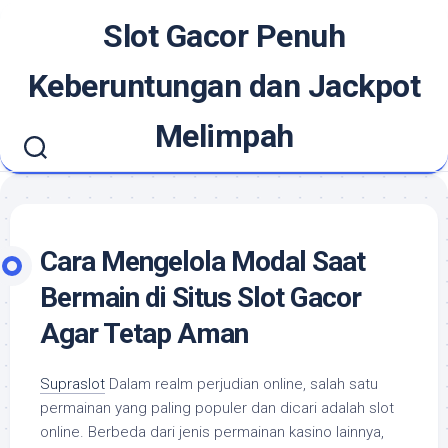
Skip
Slot Gacor Penuh
to
content
Keberuntungan dan Jackpot
Melimpah
Cara Mengelola Modal Saat
Bermain di Situs Slot Gacor
Agar Tetap Aman
Supraslot
Dalam realm perjudian online, salah satu
permainan yang paling populer dan dicari adalah slot
online. Berbeda dari jenis permainan kasino lainnya,