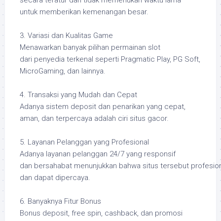
secara teratur dan tidak memerlukan waktu lama
untuk memberikan kemenangan besar.
3. Variasi dan Kualitas Game
Menawarkan banyak pilihan permainan slot
dari penyedia terkenal seperti Pragmatic Play, PG Soft,
MicroGaming, dan lainnya.
4. Transaksi yang Mudah dan Cepat
Adanya sistem deposit dan penarikan yang cepat,
aman, dan terpercaya adalah ciri situs gacor.
5. Layanan Pelanggan yang Profesional
Adanya layanan pelanggan 24/7 yang responsif
dan bersahabat menunjukkan bahwa situs tersebut profesio
dan dapat dipercaya.
6. Banyaknya Fitur Bonus
Bonus deposit, free spin, cashback, dan promosi