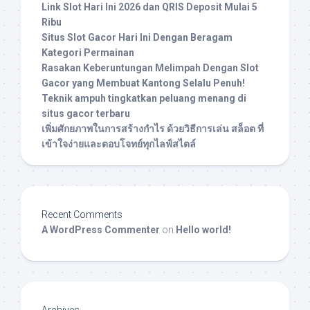
Link Slot Hari Ini 2026 dan QRIS Deposit Mulai 5
Ribu
Situs Slot Gacor Hari Ini Dengan Beragam
Kategori Permainan
Rasakan Keberuntungan Melimpah Dengan Slot
Gacor yang Membuat Kantong Selalu Penuh!
Teknik ampuh tingkatkan peluang menang di
situs gacor terbaru
เพิ่มศักยภาพในการสร้างกำไร ด้วยวิธีการเล่น สล็อต ที่
เข้าใจง่ายและตอบโจทย์ทุกไลฟ์สไตล์
Recent Comments
A WordPress Commenter
on
Hello world!