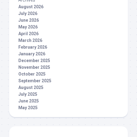
Archives
August 2026
July 2026
June 2026
May 2026
April 2026
March 2026
February 2026
January 2026
December 2025
November 2025
October 2025
September 2025
August 2025
July 2025
June 2025
May 2025