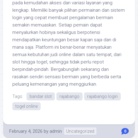
pada kemudahan akses dan variasi layanan yang
lengkap. Memiliki banyak pilihan permainan dan sistem
login yang cepat membuat pengalaman bermain
semakin memuaskan. Setiap pemain dapat
menyalurkan hobinya sekaligus berpotensi
mendapatkan keuntungan besar kapan saja dan di
mana saja. Platform ini benar-benar menyatukan
semua kebutuhan judi online dalam satu tempat, dari
slot hingga togel, sehingga tidak perlu repot
berpindah-pindah. Bergabunglah sekarang dan
rasakan sendiri sensasi bermain yang berbeda serta
peluang kemenangan yang menggiurkan.
Tags:
bandar slot
rajabango
rajabango login
togel online
February 4, 2026
by
admin
Uncategorized
0