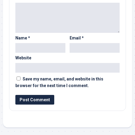
Name
*
Email
*
Website
Save my name, email, and website in this
browser for the next time I comment.