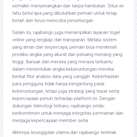
semakin menyenangkan dan tanpa hambatan. Situs ini
tahu betul apa yang dibutuhkan pemain untuk tetap
betah dan terus mencoba peruntungan.
Selain itu, rajabango juga menampilkan layanan togel
online yang lengkap dan transparan. Melalui sistem
yang aman dan terpercaya, pemain bisa menikmati
prediksi angka yang akurat dan peluang menang yang
tinggi. Banyak dari mereka yang merasa terbantu
dalam menentukan angka keberuntungan mereka
berkat fitur analisis data yang canggih. Keberhasilan
para pengguna tidak hanya bergantung pada
keberuntungan, tetapi juga strategi yang tepat serta
kepercayaan penuh terhadap platform ini. Dengan
dukungan teknologi terbaru, rajabango selalu
berkomitmen untuk menjaga integritas permainan dan
menjaga kepercayaan member setia.
Akhirnya, keunggulan utama dari rajabango terletak