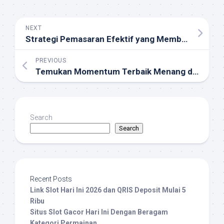
NEXT
Strategi Pemasaran Efektif yang Membuat Situs Gacor Menjadi Favorit Banyak Pemain
PREVIOUS
Temukan Momentum Terbaik Menang di Situs Slot Mahjong
Search
Search
Recent Posts
Link Slot Hari Ini 2026 dan QRIS Deposit Mulai 5
Ribu
Situs Slot Gacor Hari Ini Dengan Beragam
Kategori Permainan