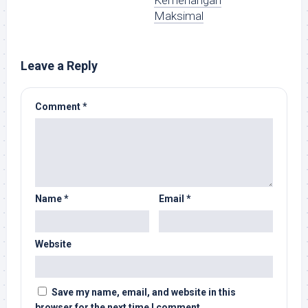
Kemenangan
Maksimal
Leave a Reply
Comment
*
Name
*
Email
*
Website
Save my name, email, and website in this
browser for the next time I comment.