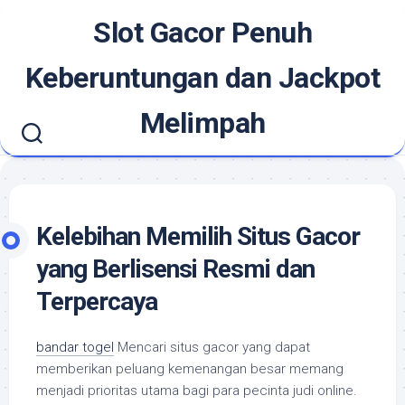
Skip
Slot Gacor Penuh
to
content
Keberuntungan dan Jackpot
Melimpah
Kelebihan Memilih Situs Gacor
yang Berlisensi Resmi dan
Terpercaya
bandar togel
Mencari situs gacor yang dapat
memberikan peluang kemenangan besar memang
menjadi prioritas utama bagi para pecinta judi online.