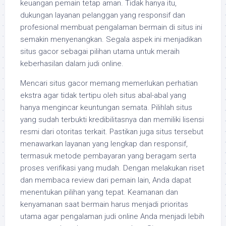
keuangan pemain tetap aman. Tidak hanya itu,
dukungan layanan pelanggan yang responsif dan
profesional membuat pengalaman bermain di situs ini
semakin menyenangkan. Segala aspek ini menjadikan
situs gacor sebagai pilihan utama untuk meraih
keberhasilan dalam judi online.
Mencari situs gacor memang memerlukan perhatian
ekstra agar tidak tertipu oleh situs abal-abal yang
hanya mengincar keuntungan semata. Pilihlah situs
yang sudah terbukti kredibilitasnya dan memiliki lisensi
resmi dari otoritas terkait. Pastikan juga situs tersebut
menawarkan layanan yang lengkap dan responsif,
termasuk metode pembayaran yang beragam serta
proses verifikasi yang mudah. Dengan melakukan riset
dan membaca review dari pemain lain, Anda dapat
menentukan pilihan yang tepat. Keamanan dan
kenyamanan saat bermain harus menjadi prioritas
utama agar pengalaman judi online Anda menjadi lebih