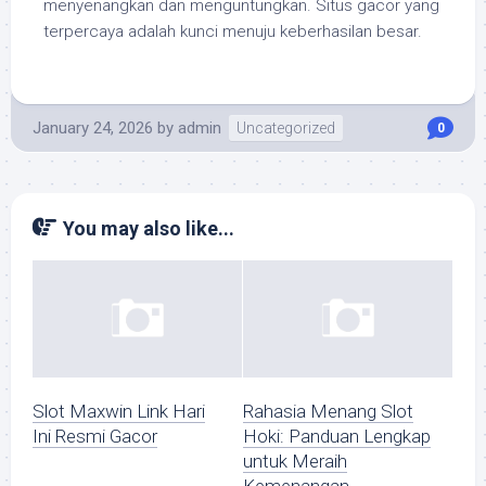
menyenangkan dan menguntungkan. Situs gacor yang
terpercaya adalah kunci menuju keberhasilan besar.
January 24, 2026
by
admin
Uncategorized
0
You may also like...
Slot Maxwin Link Hari
Rahasia Menang Slot
Ini Resmi Gacor
Hoki: Panduan Lengkap
untuk Meraih