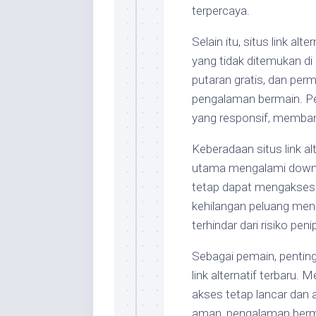
terpercaya.
Selain itu, situs link al
yang tidak ditemukan di 
putaran gratis, dan pe
pengalaman bermain. Pe
yang responsif, memban
Keberadaan situs link a
utama mengalami down 
tetap dapat mengakses 
kehilangan peluang mena
terhindar dari risiko pe
Sebagai pemain, penting
link alternatif terbaru
akses tetap lancar dan
aman, pengalaman berma