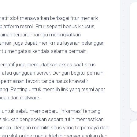
ternatif slot menawarkan berbagai fitur menarik
platform resmi. Fitur seperti bonus khusus,
rmainan terbaru mampu meningkatkan
main juga dapat menikmati layanan pelanggan
tu mengatasi kendala selama bermain.
lternatif juga memudahkan akses saat situs
atau gangguan server. Dengan begitu, pemain
permainan favorit tanpa harus khawatir
ng. Penting untuk memilih link yang resmi agar
nipuan dan malware.
 untuk selalu memperbarui informasi tentang
. Melakukan pengecekan secara rutin memastikan
 aman. Dengan memilih situs yang terpercaya dan
in slot online menjadi lebih menyenangkan dan