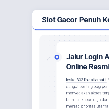
Skip
Slot Gacor Penuh 
to
content
Jalur Login A
Online Resmi
laskar303 link alternatif
M
sangat penting bagi pen
menyediakan akses tan
bermain kapan saja da
menjadi prioritas utama