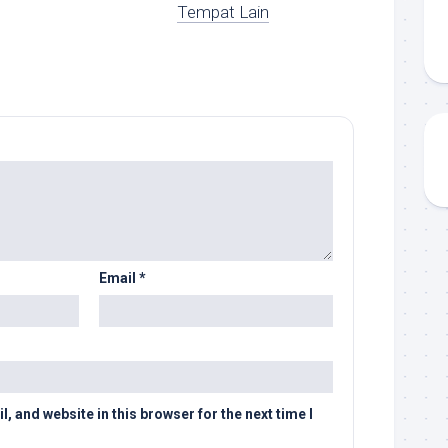
Tempat Lain
Email
*
 and website in this browser for the next time I