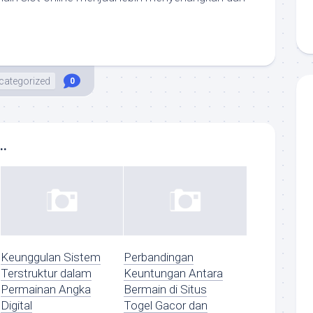
categorized
0
..
Keunggulan Sistem
Perbandingan
Terstruktur dalam
Keuntungan Antara
Permainan Angka
Bermain di Situs
Digital
Togel Gacor dan