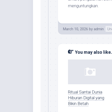
menguntungkan.
March 10, 2026
by
admin
Un
You may also like.
Ritual Santai Dunia
Hiburan Digital yang
Bikin Betah