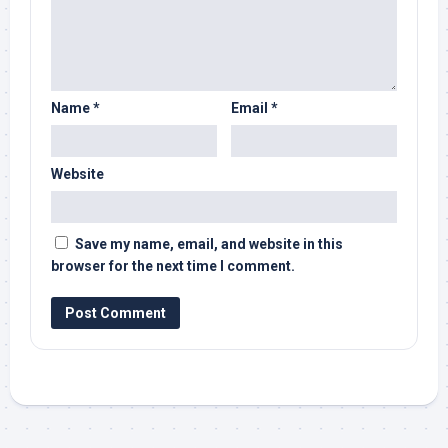
Name
*
Email
*
Website
Save my name, email, and website in this
browser for the next time I comment.