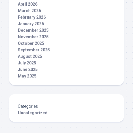
April 2026
March 2026
February 2026
January 2026
December 2025
November 2025
October 2025
September 2025
August 2025
July 2025
June 2025
May 2025
Categories
Uncategorized