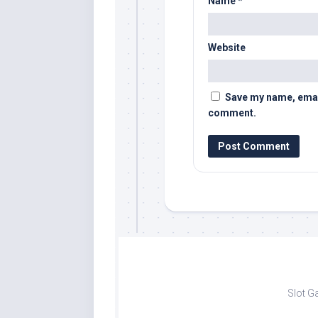
Name
*
Website
Save my name, email,
comment.
Slot G