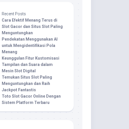
Recent Posts
Cara Efektif Menang Terus di
Slot Gacor dan Situs Slot Paling
Menguntungkan
Pendekatan Menggunakan AI
untuk Mengidentifikasi Pola
Menang
Keunggulan Fitur Kustomisasi
Tampilan dan Suara dalam
Mesin Slot Digital
Temukan Situs Slot Paling
Menguntungkan dan Raih
Jackpot Fantastis
Toto Slot Gacor Online Dengan
Sistem Platform Terbaru