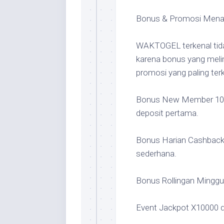
Bonus & Promosi Menari
WAKTOGEL terkenal tidak
karena bonus yang meli
promosi yang paling terk
Bonus New Member 100
deposit pertama.
Bonus Harian Cashback 
sederhana.
Bonus Rollingan Minggu
Event Jackpot X10000 d