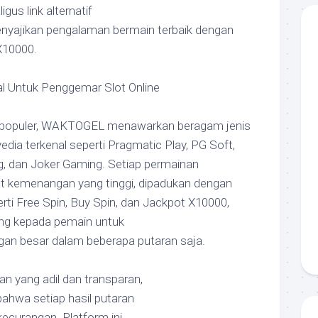
igus link alternatif
enyajikan pengalaman bermain terbaik dengan
X10000.
l Untuk Penggemar Slot Online
ng populer, WAKTOGEL menawarkan beragam jenis
edia terkenal seperti Pragmatic Play, PG Soft,
 dan Joker Gaming. Setiap permainan
at kemenangan yang tinggi, dipadukan dengan
erti Free Spin, Buy Spin, dan Jackpot X10000,
ng kepada pemain untuk
n besar dalam beberapa putaran saja.
n yang adil dan transparan,
wa setiap hasil putaran
kecurangan. Platform ini