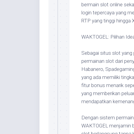
bermain slot online sekal
login tepercaya yang m
RTP yang tinggi hingga 
WAKTOGEL: Pilihan Idea
Sebagai situs slot ya
permainan slot dari peny
Habanero, Spadegaming,
yang ada memiliki tingk
fitur bonus menarik sep
yang memberikan pelua
mendapatkan kemenanga
Dengan sistem permaina
WAKTOGEL menjamin bah
slot berlangsung tanpa 