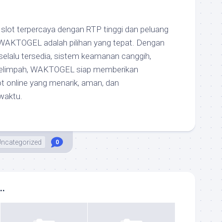
 slot terpercaya dengan RTP tinggi dan peluang
AKTOGEL adalah pilihan yang tepat. Dengan
ng selalu tersedia, sistem keamanan canggih,
melimpah, WAKTOGEL siap memberikan
t online yang menarik, aman, dan
waktu.
ncategorized
0
..