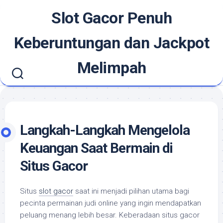
Skip
Slot Gacor Penuh
to
content
Keberuntungan dan Jackpot
Melimpah
Langkah-Langkah Mengelola
Keuangan Saat Bermain di
Situs Gacor
Situs
slot gacor
saat ini menjadi pilihan utama bagi
pecinta permainan judi online yang ingin mendapatkan
peluang menang lebih besar. Keberadaan situs gacor