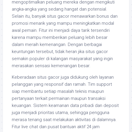
mengoptimalkan peluang mereka dengan mengikuti
angka-angka yang sedang hangat dan potensial.
Selain itu, banyak situs gacor menawarkan bonus dan
promosi menarik yang mampu meningkatkan modal
awal pemain. Fitur ini menjadi daya tarik tersendiri
karena mampu memberikan peluang lebih besar
dalam meraih kemenangan. Dengan berbagai
keuntungan tersebut, tidak heran jika situs gacor
semakin populer di kalangan masyarakat yang ingin
merasakan sensasi kemenangan besar.
Keberadaan situs gacor juga didukung oleh layanan
pelanggan yang responsif dan ramah. Tim support
siap membantu setiap masalah teknis maupun
pertanyaan terkait permainan maupun transaksi
keuangan. Sistem keamanan data pribadi dan deposit
juga menjadi prioritas utama, sehingga pengguna
merasa tenang saat melakukan aktivitas di dalamnya.
Fitur live chat dan pusat bantuan aktif 24 jam