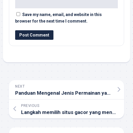
Save my name, email, and website in this
browser for the next time I comment.
NEXT
Panduan Mengenal Jenis Permainan yang Paling Menguntungkan di Situs Gacor
PREVIOUS
Langkah memilih situs gacor yang menyediakan dukungan bahasa lengkap