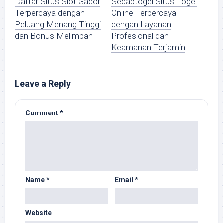
Daftar Situs Slot Gacor
Sedaptogel Situs Togel
Terpercaya dengan
Online Terpercaya
Peluang Menang Tinggi
dengan Layanan
dan Bonus Melimpah
Profesional dan
Keamanan Terjamin
Leave a Reply
Comment
*
Name
*
Email
*
Website