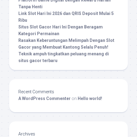
Platform Game Digital dengan Reward Harian
Tanpa Henti
Link Slot Hari Ini 2026 dan QRIS Deposit Mulai 5
Ribu
Situs Slot Gacor Hari Ini Dengan Beragam
Kategori Permainan
Rasakan Keberuntungan Melimpah Dengan Slot
Gacor yang Membuat Kantong Selalu Penuh!
Teknik ampuh tingkatkan peluang menang di
situs gacor terbaru
Recent Comments
A WordPress Commenter
on
Hello world!
Archives