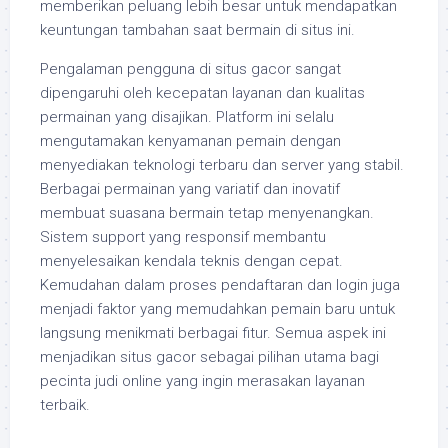
memberikan peluang lebih besar untuk mendapatkan
keuntungan tambahan saat bermain di situs ini.
Pengalaman pengguna di situs gacor sangat
dipengaruhi oleh kecepatan layanan dan kualitas
permainan yang disajikan. Platform ini selalu
mengutamakan kenyamanan pemain dengan
menyediakan teknologi terbaru dan server yang stabil.
Berbagai permainan yang variatif dan inovatif
membuat suasana bermain tetap menyenangkan.
Sistem support yang responsif membantu
menyelesaikan kendala teknis dengan cepat.
Kemudahan dalam proses pendaftaran dan login juga
menjadi faktor yang memudahkan pemain baru untuk
langsung menikmati berbagai fitur. Semua aspek ini
menjadikan situs gacor sebagai pilihan utama bagi
pecinta judi online yang ingin merasakan layanan
terbaik.