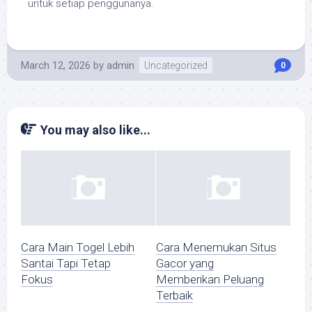
untuk setiap penggunanya.
March 12, 2026
by
admin
Uncategorized
0
You may also like...
Cara Main Togel Lebih
Cara Menemukan Situs
Santai Tapi Tetap
Gacor yang
Fokus
Memberikan Peluang
Terbaik