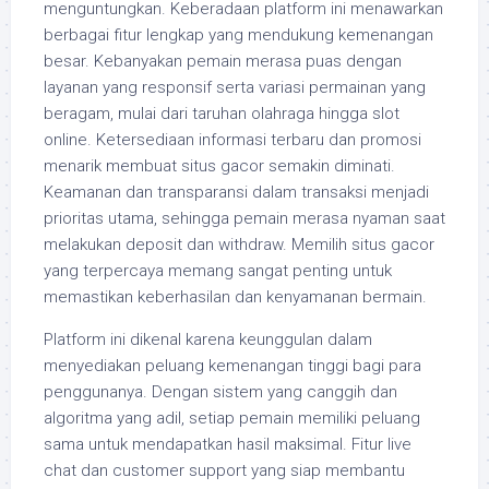
menguntungkan. Keberadaan platform ini menawarkan
berbagai fitur lengkap yang mendukung kemenangan
besar. Kebanyakan pemain merasa puas dengan
layanan yang responsif serta variasi permainan yang
beragam, mulai dari taruhan olahraga hingga slot
online. Ketersediaan informasi terbaru dan promosi
menarik membuat situs gacor semakin diminati.
Keamanan dan transparansi dalam transaksi menjadi
prioritas utama, sehingga pemain merasa nyaman saat
melakukan deposit dan withdraw. Memilih situs gacor
yang terpercaya memang sangat penting untuk
memastikan keberhasilan dan kenyamanan bermain.
Platform ini dikenal karena keunggulan dalam
menyediakan peluang kemenangan tinggi bagi para
penggunanya. Dengan sistem yang canggih dan
algoritma yang adil, setiap pemain memiliki peluang
sama untuk mendapatkan hasil maksimal. Fitur live
chat dan customer support yang siap membantu