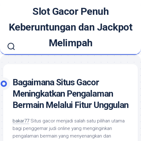
Skip
Slot Gacor Penuh
to
content
Keberuntungan dan Jackpot
Melimpah
Bagaimana Situs Gacor
Meningkatkan Pengalaman
Bermain Melalui Fitur Unggulan
bakar77
Situs gacor menjadi salah satu pilihan utama
bagi penggemar judi online yang menginginkan
pengalaman bermain yang menyenangkan dan