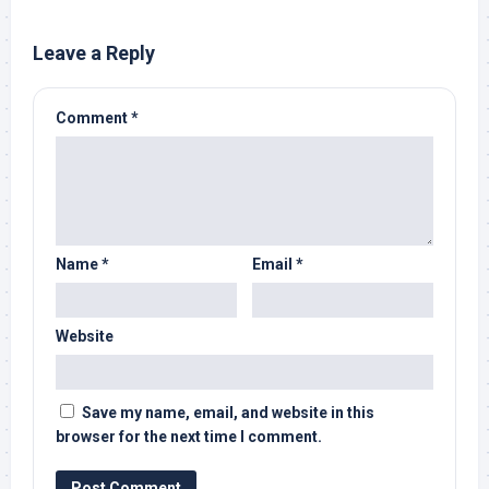
Leave a Reply
Comment
*
Name
*
Email
*
Website
Save my name, email, and website in this
browser for the next time I comment.