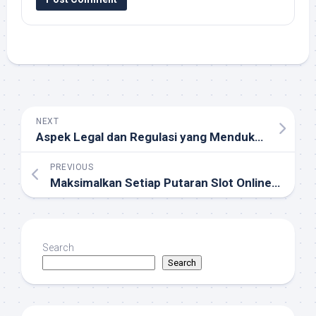
NEXT
Aspek Legal dan Regulasi yang Mendukung Kepercayaan Situs Gacor
PREVIOUS
Maksimalkan Setiap Putaran Slot Online dengan Cara Bermain yang Lebih Cermat
Search
Search