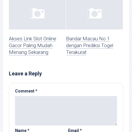
Akses Link Slot Online
Bandar Macau No 1
Gacor Paling Mudah
dengan Prediksi Togel
Menang Sekarang
Terakurat
Leave a Reply
Comment
*
Name
*
Email
*