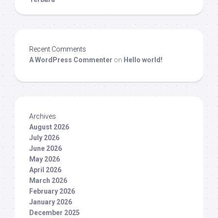
Recent Comments
A WordPress Commenter
on
Hello world!
Archives
August 2026
July 2026
June 2026
May 2026
April 2026
March 2026
February 2026
January 2026
December 2025