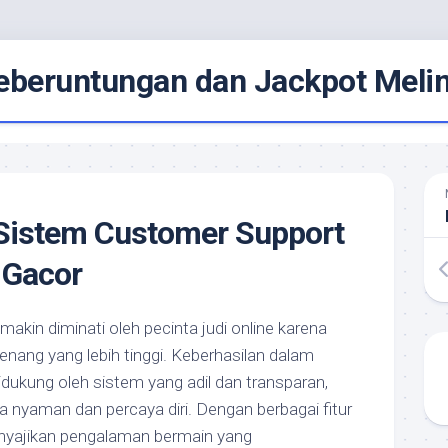
Keberuntungan dan Jackpot Mel
Sistem Customer Support
s Gacor
akin diminati oleh pecinta judi online karena
ang yang lebih tinggi. Keberhasilan dalam
didukung oleh sistem yang adil dan transparan,
nyaman dan percaya diri. Dengan berbagai fitur
enyajikan pengalaman bermain yang