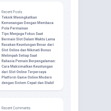
Recent Posts
Teknik Meningkatkan
Kemenangan Dengan Membaca
Pola Permainan
Tips Menjaga Fokus Saat
Bermain Slot Dalam Waktu Lama
Rasakan Keuntungan Besar dari
Slot Online dan Nikmati Bonus
Melimpah Setiap Saat
Rahasia Pemain Berpengalaman:
Cara Maksimalkan Keuntungan
dari Slot Online Terpercaya
Platform Game Online Modern
dengan Sistem Cepat dan Stabil
Recent Comments