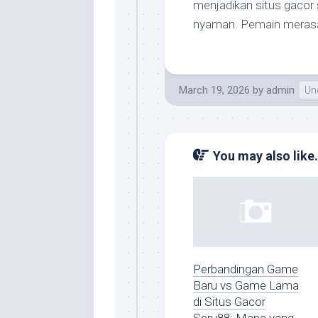
menjadikan situs gacor
nyaman. Pemain merasa 
March 19, 2026
by
admin
Un
You may also like.
Perbandingan Game
Baru vs Game Lama
di Situs Gacor
Seru88: Mana yang