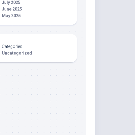
July 2025
June 2025
May 2025
Categories
Uncategorized