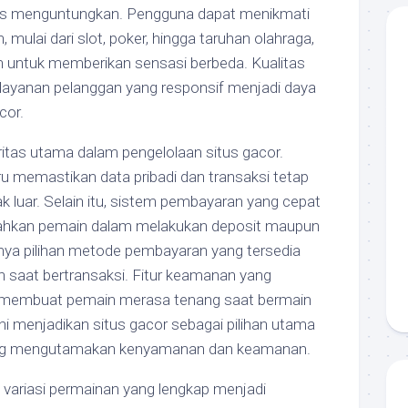
s menguntungkan. Pengguna dapat menikmati
, mulai dari slot, poker, hingga taruhan olahraga,
 untuk memberikan sensasi berbeda. Kualitas
 layanan pelanggan yang responsif menjadi daya
cor.
itas utama dalam pengelolaan situs gacor.
aru memastikan data pribadi dan transaksi tetap
 luar. Selain itu, sistem pembayaran yang cepat
hkan pemain dalam melakukan deposit maupun
nya pilihan metode pembayaran yang tersedia
aat bertransaksi. Fitur keamanan yang
a membuat pemain merasa tenang saat bermain
ni menjadikan situs gacor sebagai pilihan utama
ang mengutamakan kenyamanan dan keamanan.
 variasi permainan yang lengkap menjadi