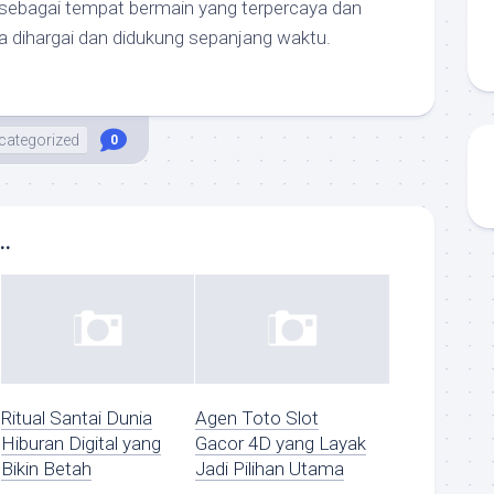
 sebagai tempat bermain yang terpercaya dan
dihargai dan didukung sepanjang waktu.
categorized
0
..
Ritual Santai Dunia
Agen Toto Slot
Hiburan Digital yang
Gacor 4D yang Layak
Bikin Betah
Jadi Pilihan Utama