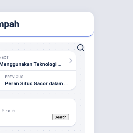
impah
NEXT
Menggunakan Teknologi VR dan AR untuk Pengalaman di Situs Gacor
PREVIOUS
Peran Situs Gacor dalam Meningkatkan Engagement Pengguna
Search
Search