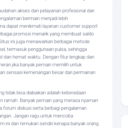
mudahan akses dan pelayanan profesional dari
engalaman bermain menjadi lebih
a dapat menikmati layanan customer support
berbagai promosi menarik yang membuat saldo
 Situs ini juga menawarkan berbagai metode
bel, termasuk penggunaan pulsa, sehingga
pel dan hemat waktu. Dengan fitur lengkap dan
ak heran jika banyak pemain memilih untuk
an sensasi kemenangan besar dari permainan
ng tidak bisa diabaikan adalah keberadaan
dan ramah. Banyak pemain yang merasa nyaman
a forum diskusi serta berbagi pengalaman
angan. Jangan ragu untuk mencoba
rm ini dan temukan sendiri kenapa banyak orang