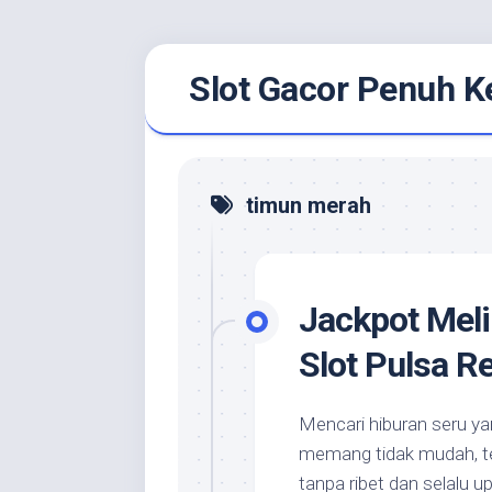
Skip
Slot Gacor Penuh 
to
content
timun merah
Jackpot Meli
Slot Pulsa R
Mencari hiburan seru 
memang tidak mudah, t
tanpa ribet dan selalu up