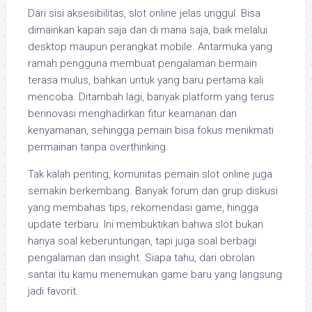
Dari sisi aksesibilitas, slot online jelas unggul. Bisa
dimainkan kapan saja dan di mana saja, baik melalui
desktop maupun perangkat mobile. Antarmuka yang
ramah pengguna membuat pengalaman bermain
terasa mulus, bahkan untuk yang baru pertama kali
mencoba. Ditambah lagi, banyak platform yang terus
berinovasi menghadirkan fitur keamanan dan
kenyamanan, sehingga pemain bisa fokus menikmati
permainan tanpa overthinking.
Tak kalah penting, komunitas pemain slot online juga
semakin berkembang. Banyak forum dan grup diskusi
yang membahas tips, rekomendasi game, hingga
update terbaru. Ini membuktikan bahwa slot bukan
hanya soal keberuntungan, tapi juga soal berbagi
pengalaman dan insight. Siapa tahu, dari obrolan
santai itu kamu menemukan game baru yang langsung
jadi favorit.