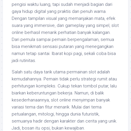
pengisi waktu luang, tapi sudah menjadi bagian dari
gaya hidup digital yang praktis dan penuh warna.
Dengan tampilan visual yang memanjakan mata, efek
suara yang immersive, dan gameplay yang simpel, slot
online berhasil menarik perhatian banyak kalangan.
Dari pemula sampai pemain berpengalaman, semua
bisa menikmati sensasi putaran yang menegangkan
namun tetap santai. Ibarat kopi pagi, sekali coba bisa
jadi rutinitas.
Salah satu daya tarik utama permainan slot adalah
kemudahannya. Pemain tidak perlu strategi rumit atau
perhitungan kompleks. Cukup tekan tombol putar, lalu
biarkan keberuntungan bekerja. Namun, di balik
kesederhanaannya, slot online menyimpan banyak
variasi tema dan fitur menarik. Mulai dari tema
petualangan, mitologi, hingga dunia futuristik,
semuanya hadir dengan karakter dan cerita yang unik.
Jadi, bosan itu opsi, bukan kewajiban.