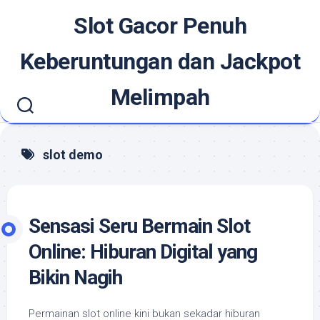
Skip
Slot Gacor Penuh
to
content
Keberuntungan dan Jackpot
Melimpah
slot demo
Sensasi Seru Bermain Slot
Online: Hiburan Digital yang
Bikin Nagih
Permainan slot online kini bukan sekadar hiburan