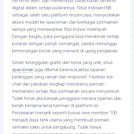
bertemu alien, dan menembus batas-batas dimensi
digital dalam setiap putarannya. Situs indowin168,
sebagai salah satu platform terpercaya, menyediakan
akses mudah ke spaceman dan berbagai permainan
lainnya yang menawarkan fitur bonus melimpah.
Dengan begitu, para pengguna bisa menikmati setiap
putaran dengan penuh semangat, sambil menunggu
kemenangan besar yang menanti di ujung perjalanan.
Selain keunggulan grafis dan tema yang unik, situs
spaceman
juga dikenal karena kualitas layanan
pelanggan yang ramah dan responsif. Fasilitas live
chat dan panduan lengkap membantu pemain
memahami setiap fitur permainan secara menyeluruh.
Tidak heran jika banyak pengguna merasa nyaman dan
betah berlama-lama bermain di platform ini.
Penawaran menarik seperti bonus new member 100
menjadi daya tarik utama yang membuat pemain
semakin yakin untuk bergabung. Tidak hanya