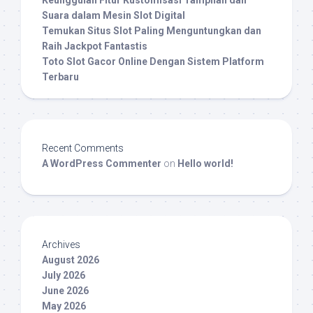
Keunggulan Fitur Kustomisasi Tampilan dan
Suara dalam Mesin Slot Digital
Temukan Situs Slot Paling Menguntungkan dan
Raih Jackpot Fantastis
Toto Slot Gacor Online Dengan Sistem Platform
Terbaru
Recent Comments
A WordPress Commenter
on
Hello world!
Archives
August 2026
July 2026
June 2026
May 2026