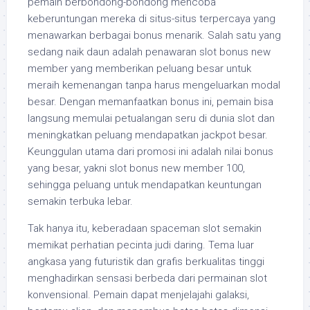
pemain berbondong-bondong mencoba
keberuntungan mereka di situs-situs terpercaya yang
menawarkan berbagai bonus menarik. Salah satu yang
sedang naik daun adalah penawaran slot bonus new
member yang memberikan peluang besar untuk
meraih kemenangan tanpa harus mengeluarkan modal
besar. Dengan memanfaatkan bonus ini, pemain bisa
langsung memulai petualangan seru di dunia slot dan
meningkatkan peluang mendapatkan jackpot besar.
Keunggulan utama dari promosi ini adalah nilai bonus
yang besar, yakni slot bonus new member 100,
sehingga peluang untuk mendapatkan keuntungan
semakin terbuka lebar.
Tak hanya itu, keberadaan spaceman slot semakin
memikat perhatian pecinta judi daring. Tema luar
angkasa yang futuristik dan grafis berkualitas tinggi
menghadirkan sensasi berbeda dari permainan slot
konvensional. Pemain dapat menjelajahi galaksi,