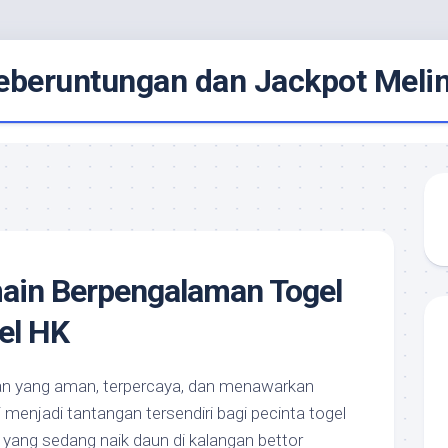
Keberuntungan dan Jackpot Mel
ain Berpengalaman Togel
el HK
an yang aman, terpercaya, dan menawarkan
i menjadi tantangan tersendiri bagi pecinta togel
 yang sedang naik daun di kalangan bettor