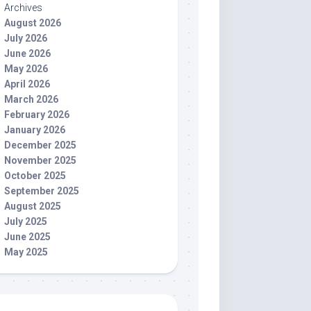
Archives
August 2026
July 2026
June 2026
May 2026
April 2026
March 2026
February 2026
January 2026
December 2025
November 2025
October 2025
September 2025
August 2025
July 2025
June 2025
May 2025