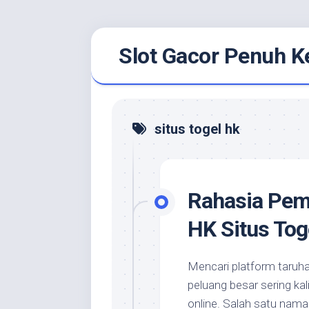
Skip
Slot Gacor Penuh 
to
content
situs togel hk
Rahasia Pem
HK Situs Tog
Mencari platform taruh
peluang besar sering kal
online. Salah satu nama