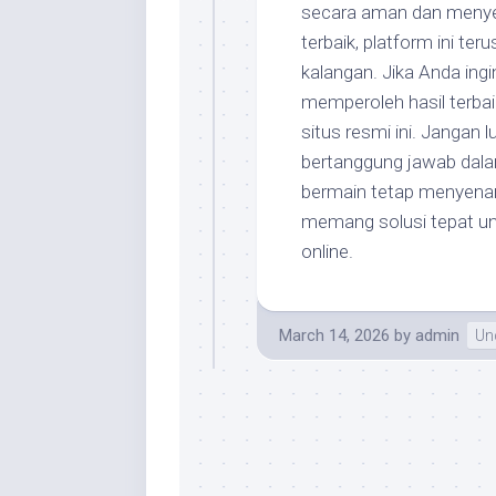
secara aman dan menyen
terbaik, platform ini ter
kalangan. Jika Anda in
memperoleh hasil terbai
situs resmi ini. Jangan 
bertanggung jawab dal
bermain tetap menyena
memang solusi tepat un
online.
March 14, 2026
by
admin
Un