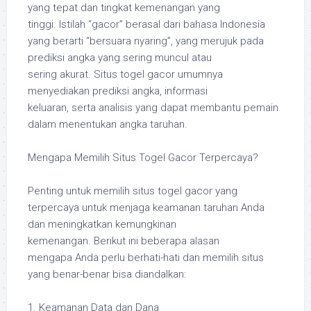
yang tepat dan tingkat kemenangan yang
tinggi. Istilah “gacor” berasal dari bahasa Indonesia
yang berarti “bersuara nyaring”, yang merujuk pada
prediksi angka yang sering muncul atau
sering akurat. Situs togel gacor umumnya
menyediakan prediksi angka, informasi
keluaran, serta analisis yang dapat membantu pemain
dalam menentukan angka taruhan.
Mengapa Memilih Situs Togel Gacor Terpercaya?
Penting untuk memilih situs togel gacor yang
terpercaya untuk menjaga keamanan taruhan Anda
dan meningkatkan kemungkinan
kemenangan. Berikut ini beberapa alasan
mengapa Anda perlu berhati-hati dan memilih situs
yang benar-benar bisa diandalkan:
1. Keamanan Data dan Dana