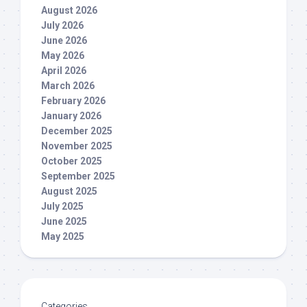
August 2026
July 2026
June 2026
May 2026
April 2026
March 2026
February 2026
January 2026
December 2025
November 2025
October 2025
September 2025
August 2025
July 2025
June 2025
May 2025
Categories