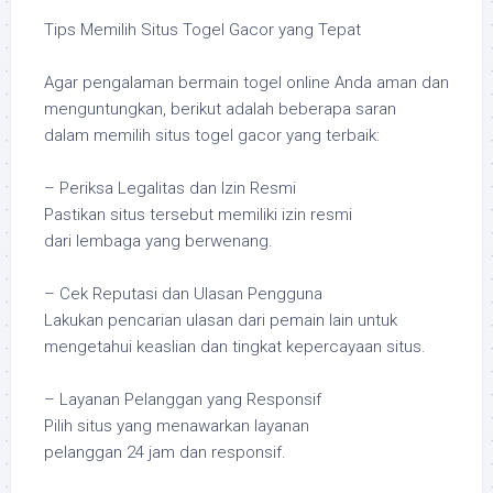
Tips Memilih Situs Togel Gacor yang Tepat
Agar pengalaman bermain togel online Anda aman dan
menguntungkan, berikut adalah beberapa saran
dalam memilih situs togel gacor yang terbaik:
– Periksa Legalitas dan Izin Resmi
Pastikan situs tersebut memiliki izin resmi
dari lembaga yang berwenang.
– Cek Reputasi dan Ulasan Pengguna
Lakukan pencarian ulasan dari pemain lain untuk
mengetahui keaslian dan tingkat kepercayaan situs.
– Layanan Pelanggan yang Responsif
Pilih situs yang menawarkan layanan
pelanggan 24 jam dan responsif.