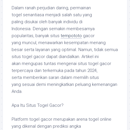
Dalam ranah perjudian daring, permainan
togel senantiasa menjadi salah satu yang
paling disukai oleh banyak individu di
Indonesia. Dengan semakin membesarnya
popularitas, banyak situs
tempototo
gacor
yang muncul, menawarkan kesempatan menang
besar serta layanan yang optimal. Namun, tidak semua
situs togel gacor dapat diandalkan. Artikel ini
akan mengupas tuntas mengenai situs togel gacor
terpercaya dan terkemuka pada tahun 2024,
serta memberikan saran dalam memilih situs
yang sesuai demi meningkatkan peluang kemenangan
Anda.
Apa Itu Situs Togel Gacor?
Platform togel gacor merupakan arena togel online
yang dikenal dengan prediksi angka