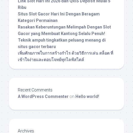
Link Slot Hari Ini 2026 dan QRIS Deposit Mulai 5
Ribu
Situs Slot Gacor Hari Ini Dengan Beragam
Kategori Permainan
Rasakan Keberuntungan Melimpah Dengan Slot
Gacor yang Membuat Kantong Selalu Penuh!
Teknik ampuh tingkatkan peluang menang di
situs gacor terbaru
เพิ่มศักยภาพในการสร้างกำไร ด้วยวิธีการเล่น สล็อต ที่
เข้าใจง่ายและตอบโจทย์ทุกไลฟ์สไตล์
Recent Comments
A WordPress Commenter
on
Hello world!
Archives