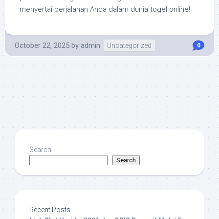
menyertai perjalanan Anda dalam dunia togel online!
October 22, 2025
by
admin
Uncategorized
0
Search
Search
Recent Posts