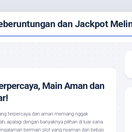
Keberuntungan dan Jackpot Mel
Terpercaya, Main Aman dan
r!
 yang terpercaya dan aman memang nggak
 apalagi dengan banyaknya pilihan di luar sana.
 pengalaman bermain slot yang nyaman dan bebas