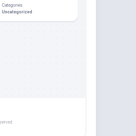
Categories
Uncategorized
served.