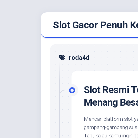
Skip
Slot Gacor Penuh 
to
content
roda4d
Slot Resmi 
Menang Besa
Mencari platform slot
gampang-gampang susah,
Tapi, kalau kamu ingin