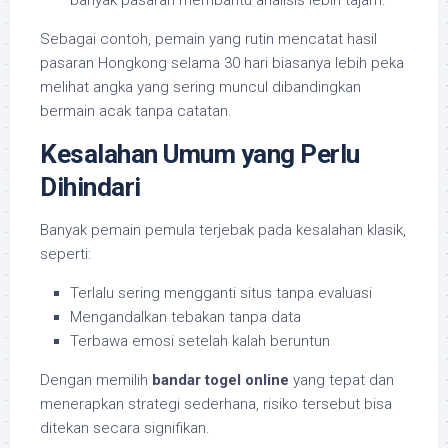
banyak pasaran membantu analisis lebih tajam.
Sebagai contoh, pemain yang rutin mencatat hasil
pasaran Hongkong selama 30 hari biasanya lebih peka
melihat angka yang sering muncul dibandingkan
bermain acak tanpa catatan.
Kesalahan Umum yang Perlu
Dihindari
Banyak pemain pemula terjebak pada kesalahan klasik,
seperti:
Terlalu sering mengganti situs tanpa evaluasi
Mengandalkan tebakan tanpa data
Terbawa emosi setelah kalah beruntun
Dengan memilih
bandar togel online
yang tepat dan
menerapkan strategi sederhana, risiko tersebut bisa
ditekan secara signifikan.