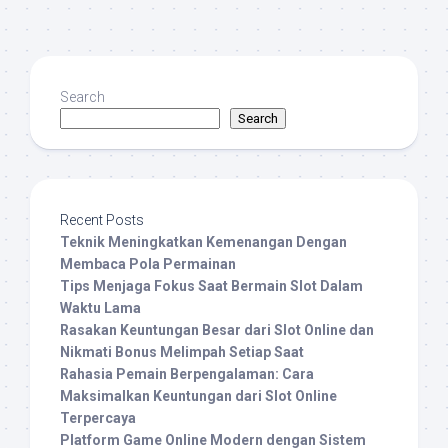
Search
Search
Recent Posts
Teknik Meningkatkan Kemenangan Dengan
Membaca Pola Permainan
Tips Menjaga Fokus Saat Bermain Slot Dalam
Waktu Lama
Rasakan Keuntungan Besar dari Slot Online dan
Nikmati Bonus Melimpah Setiap Saat
Rahasia Pemain Berpengalaman: Cara
Maksimalkan Keuntungan dari Slot Online
Terpercaya
Platform Game Online Modern dengan Sistem