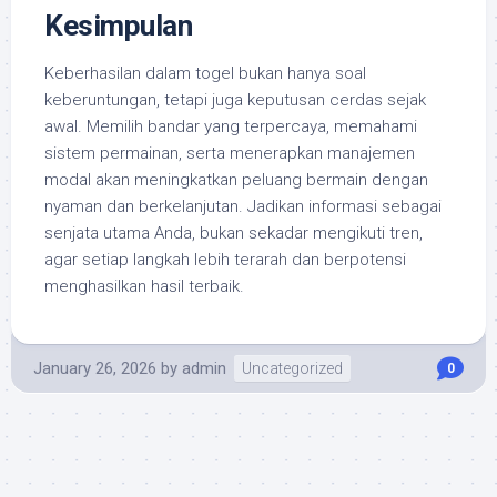
Kesimpulan
Keberhasilan dalam togel bukan hanya soal
keberuntungan, tetapi juga keputusan cerdas sejak
awal. Memilih bandar yang terpercaya, memahami
sistem permainan, serta menerapkan manajemen
modal akan meningkatkan peluang bermain dengan
nyaman dan berkelanjutan. Jadikan informasi sebagai
senjata utama Anda, bukan sekadar mengikuti tren,
agar setiap langkah lebih terarah dan berpotensi
menghasilkan hasil terbaik.
January 26, 2026
by
admin
Uncategorized
0