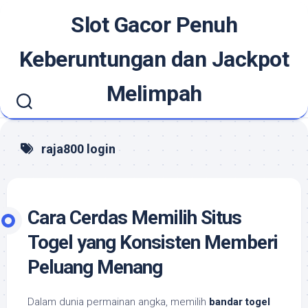
Skip
Slot Gacor Penuh
to
content
Keberuntungan dan Jackpot
Melimpah
raja800 login
Cara Cerdas Memilih Situs
Togel yang Konsisten Memberi
Peluang Menang
Dalam dunia permainan angka, memilih
bandar togel