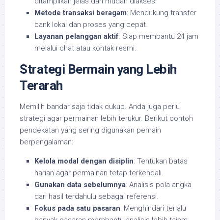
ditampilkan jelas dan mudah diakses.
Metode transaksi beragam
: Mendukung transfer
bank lokal dan proses yang cepat.
Layanan pelanggan aktif
: Siap membantu 24 jam
melalui chat atau kontak resmi.
Strategi Bermain yang Lebih
Terarah
Memilih bandar saja tidak cukup. Anda juga perlu
strategi agar permainan lebih terukur. Berikut contoh
pendekatan yang sering digunakan pemain
berpengalaman:
Kelola modal dengan disiplin
: Tentukan batas
harian agar permainan tetap terkendali.
Gunakan data sebelumnya
: Analisis pola angka
dari hasil terdahulu sebagai referensi.
Fokus pada satu pasaran
: Menghindari terlalu