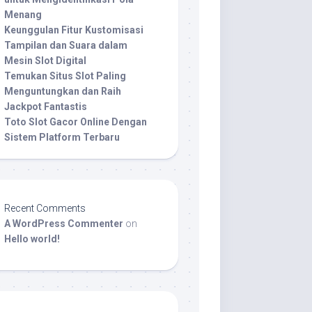
Menang
Keunggulan Fitur Kustomisasi
Tampilan dan Suara dalam
Mesin Slot Digital
Temukan Situs Slot Paling
Menguntungkan dan Raih
Jackpot Fantastis
Toto Slot Gacor Online Dengan
Sistem Platform Terbaru
Recent Comments
A WordPress Commenter
on
Hello world!