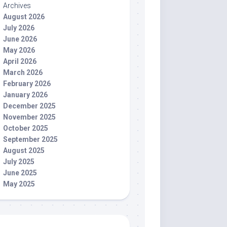
Archives
August 2026
July 2026
June 2026
May 2026
April 2026
March 2026
February 2026
January 2026
December 2025
November 2025
October 2025
September 2025
August 2025
July 2025
June 2025
May 2025