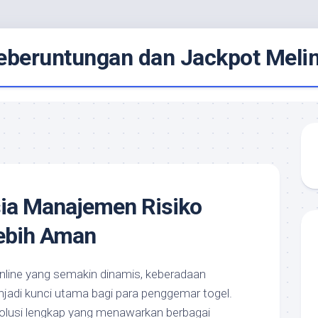
Keberuntungan dan Jackpot Mel
ia Manajemen Risiko
Lebih Aman
nline yang semakin dinamis, keberadaan
jadi kunci utama bagi para penggemar togel.
solusi lengkap yang menawarkan berbagai