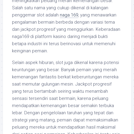
meningkatkan peluang meraih kemenangan besar.
Salah satu nama yang cukup dikenal di kalangan
penggemar slot adalah
naga 169
, yang menawarkan
pengalaman bermain berbeda dengan variasi tema
dan jackpot progresif yang menggiurkan. Keberadaan
naga169 di platform kasino daring menjadi bukti
betapa industri ini terus berinovasi untuk memenuhi
keinginan pemain.
Selain aspek hiburan, slot juga dikenal karena potensi
keuntungan yang besar. Banyak pemain yang meraih
kemenangan fantastis berkat keberuntungan mereka
saat memutar gulungan mesin. Jackpot progresif
yang terus bertambah seiring waktu menambah
sensasi tersendiri saat bermain, karena peluang
mendapatkan kemenangan besar semakin terbuka
lebar. Dengan pengelolaan taruhan yang tepat dan
strategi yang matang, pemain dapat memaksimalkan
peluang mereka untuk mendapatkan hasil maksimal