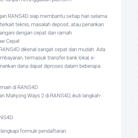
gan RANS4D siap membantu setiap hari selama
terkait teknis, masalah deposit, atau penarikan
angani dengan cepat dan ramah.
aw Cepat
i RANS4D dikenal sangat cepat dan mudah. Ada
bayaran, termasuk transfer bank lokal, e-
enarikan dana dapat diproses dalam beberapa
rmain di RANS4D
n Mahjong Ways 2 di RANS4D, ikuti langkah-
ANS4D.
 lengkapi formulir pendaftaran.