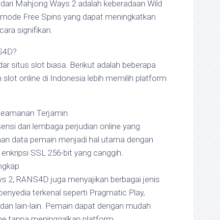
k dari Mahjong Ways 2 adalah keberadaan Wild
 mode Free Spins yang dapat meningkatkan
ra signifikan.
S4D?
ar situs slot biasa. Berikut adalah beberapa
lot online di Indonesia lebih memilih platform
 Keamanan Terjamin
ensi dari lembaga perjudian online yang
an data pemain menjadi hal utama dengan
nkripsi SSL 256-bit yang canggih.
ngkap
s 2, RANS4D juga menyajikan berbagai jenis
penyedia terkenal seperti Pragmatic Play,
dan lain-lain. Pemain dapat dengan mudah
me tanpa meninggalkan platform.