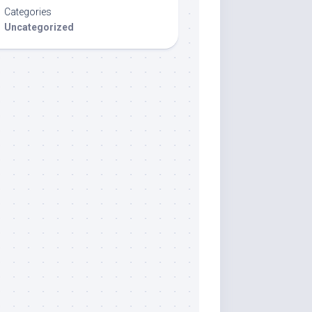
Categories
Uncategorized