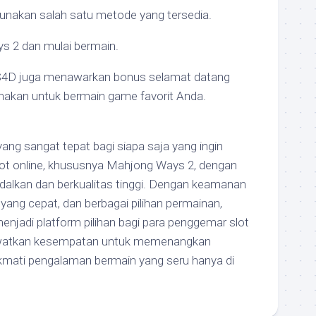
nakan salah satu metode yang tersedia.
s 2 dan mulai bermain.
S4D juga menawarkan bonus selamat datang
unakan untuk bermain game favorit Anda.
ang sangat tepat bagi siapa saja yang ingin
ot online, khususnya Mahjong Ways 2, dengan
dalkan dan berkualitas tinggi. Dengan keamanan
 yang cepat, dan berbagai pilihan permainan,
njadi platform pilihan bagi para penggemar slot
lewatkan kesempatan untuk memenangkan
kmati pengalaman bermain yang seru hanya di