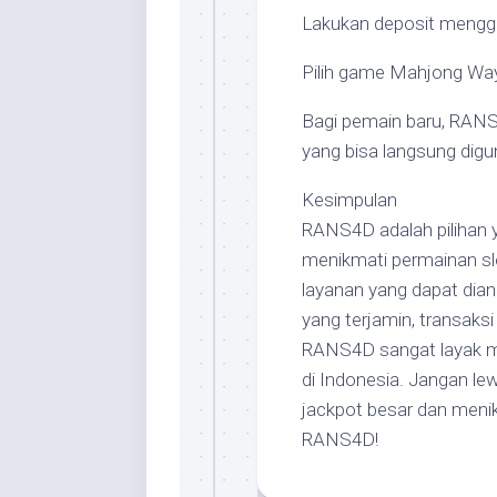
Lakukan deposit menggu
Pilih game Mahjong Way
Bagi pemain baru, RAN
yang bisa langsung dig
Kesimpulan
RANS4D adalah pilihan y
menikmati permainan sl
layanan yang dapat dian
yang terjamin, transaksi
RANS4D sangat layak me
di Indonesia. Jangan 
jackpot besar dan meni
RANS4D!