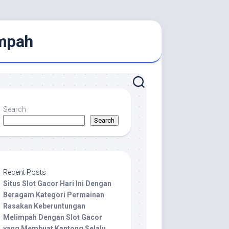
impah
Search
Search
Recent Posts
Situs Slot Gacor Hari Ini Dengan
Beragam Kategori Permainan
Rasakan Keberuntungan
Melimpah Dengan Slot Gacor
yang Membuat Kantong Selalu