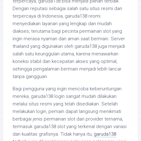
terpercaya, garuda138 bisa menjadi pilihan terbaik.
Dengan reputasi sebagai salah satu situs resmi dan
terpercaya di Indonesia, garuda138 resmi
menyediakan layanan yang lengkap dan mudah
diakses, terutama bagi pecinta permainan slot yang
ingin merasa nyaman dan aman saat bermain. Server
thailand yang digunakan oleh garuda138 juga menjadi
salah satu keunggulan utama, karena menawarkan
koneksi stabil dan kecepatan akses yang optimal,
sehingga pengalaman bermain menjadi lebih lancar
tanpa gangguan.
Bagi pengguna yang ingin mencoba keberuntungan
mereka, garuda138 login sangat mudah dilakukan
melalui situs resmi yang telah disediakan. Setelah
melakukan login, pemain dapat langsung menikmati
berbagai jenis permainan slot dari provider ternama,
termasuk garuda138 slot yang terkenal dengan variasi
dan kualitas grafisnya. Tidak hanya itu,
garuda138