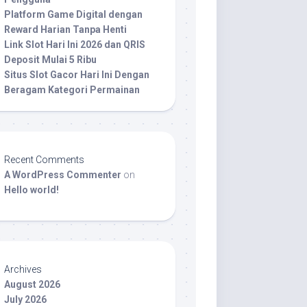
Platform Game Digital dengan
Reward Harian Tanpa Henti
Link Slot Hari Ini 2026 dan QRIS
Deposit Mulai 5 Ribu
Situs Slot Gacor Hari Ini Dengan
Beragam Kategori Permainan
Recent Comments
A WordPress Commenter
on
Hello world!
Archives
August 2026
July 2026