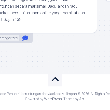
ntungan secara maksimal. Jadi, jangan ragu
sakan sensasi taruhan online yang memikat dan
i Gajah 138.
categorized
0
acor Penuh Keberuntungan dan Jackpot Melimpah © 2026. All Rights Re
Powered by
WordPress
. Theme by
Alx
.