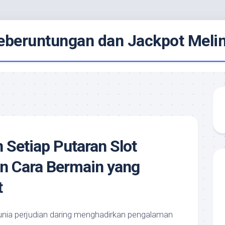
Keberuntungan dan Jackpot Mel
Setiap Putaran Slot
n Cara Bermain yang
t
unia perjudian daring menghadirkan pengalaman