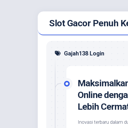
Skip
Slot Gacor Penuh 
to
content
Gajah138 Login
Maksimalkan 
Online denga
Lebih Cerma
Inovasi terbaru dalam d