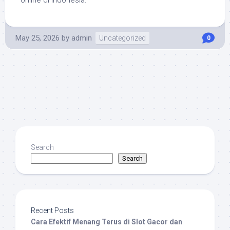
online di Indonesia.
May 25, 2026
by
admin
Uncategorized
0
Search
Search
Recent Posts
Cara Efektif Menang Terus di Slot Gacor dan