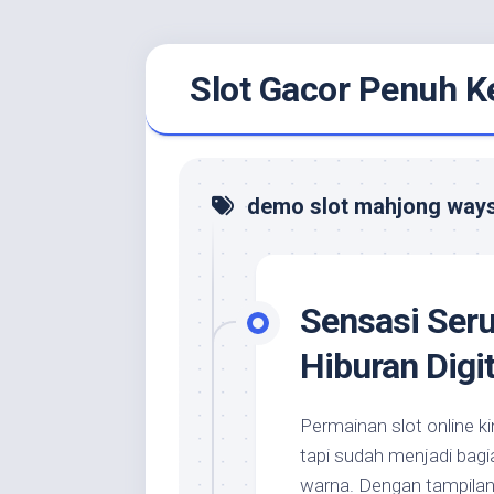
Skip
Slot Gacor Penuh 
to
content
demo slot mahjong way
Sensasi Seru
Hiburan Digi
Permainan slot online ki
tapi sudah menjadi bagia
warna. Dengan tampilan