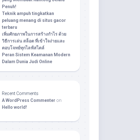
Penuh!
Teknik ampuh tingkatkan
peluang menang di situs gacor
terbaru
เพิ่มศักยภาพในการสร้างกำไร ด้วย
วิธีการเล่น สล็อต ที่เข้าใจง่ายและ
ตอบโจทย์ทุกไลฟ์สไตล์
Peran Sistem Keamanan Modern
Dalam Dunia Judi Online
Recent Comments
A WordPress Commenter
on
Hello world!