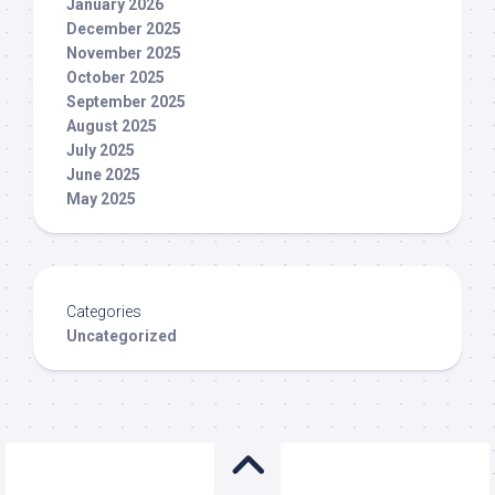
January 2026
December 2025
November 2025
October 2025
September 2025
August 2025
July 2025
June 2025
May 2025
Categories
Uncategorized