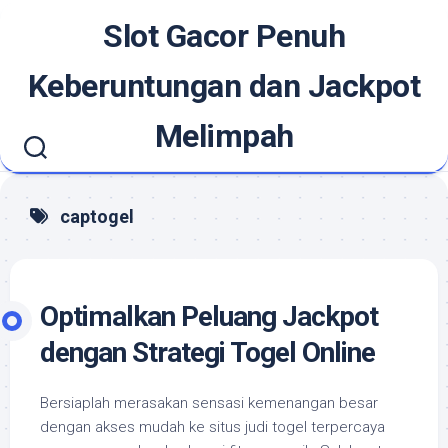
Skip
Slot Gacor Penuh
to
content
Keberuntungan dan Jackpot
Melimpah
captogel
Optimalkan Peluang Jackpot
dengan Strategi Togel Online
Bersiaplah merasakan sensasi kemenangan besar
dengan akses mudah ke situs judi togel terpercaya