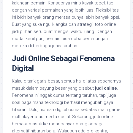
kalangan pemain. Konsepnya mirip kayak togel, tapi
dengan variasi permainan yang lebih luas. Fleksibilitas
ini bikin banyak orang merasa punya lebih banyak opsi.
Buat yang suka ngulik angka dan strategi, toto online
jadi pilihan seru buat mengisi waktu luang. Dengan
modal kecil pun, pemain bisa coba peruntungan
mereka di berbagai jenis taruhan.
Judi Online Sebagai Fenomena
Digital
Kalau ditarik garis besar, semua hal di atas sebenarnya
masuk dalam payung besar yang disebut
judi online
.
Fenomena ini nggak cuma tentang taruhan, tapi juga
soal bagaimana teknologi berhasil mengubah gaya
hiburan. Dulu, hiburan digital cuma sebatas main game
multiplayer atau media sosial. Sekarang, judi online
berhasil masuk ke radar banyak orang sebagai
alternatif hiburan baru. Walaupun ada pro-kontra,