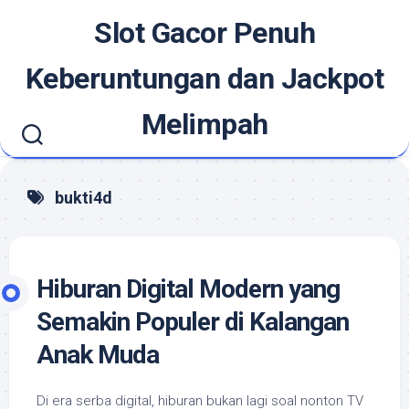
Skip
Slot Gacor Penuh
to
content
Keberuntungan dan Jackpot
Melimpah
bukti4d
Hiburan Digital Modern yang
Semakin Populer di Kalangan
Anak Muda
Di era serba digital, hiburan bukan lagi soal nonton TV