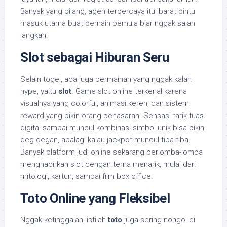
Banyak yang bilang, agen terpercaya itu ibarat pintu
masuk utama buat pemain pemula biar nggak salah
langkah.
Slot sebagai Hiburan Seru
Selain togel, ada juga permainan yang nggak kalah
hype, yaitu
slot
. Game slot online terkenal karena
visualnya yang colorful, animasi keren, dan sistem
reward yang bikin orang penasaran. Sensasi tarik tuas
digital sampai muncul kombinasi simbol unik bisa bikin
deg-degan, apalagi kalau jackpot muncul tiba-tiba.
Banyak platform judi online sekarang berlomba-lomba
menghadirkan slot dengan tema menarik, mulai dari
mitologi, kartun, sampai film box office.
Toto Online yang Fleksibel
Nggak ketinggalan, istilah
toto
juga sering nongol di