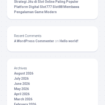
Strategi Jitu di Slot Online Paling Populer
Platform Digital Slot777 Slot88 Membawa
Pengalaman Game Modern
Recent Comments
A WordPress Commenter
on
Hello world!
Archives
August 2026
July 2026
June 2026
May 2026
April 2026
March 2026
February 2026