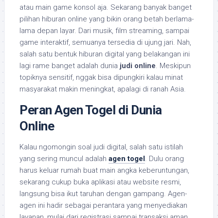
atau main game konsol aja. Sekarang banyak banget
pilihan hiburan online yang bikin orang betah berlama-
lama depan layar. Dari musik, film streaming, sampai
game interaktif, semuanya tersedia di ujung jari. Nah,
salah satu bentuk hiburan digital yang belakangan ini
lagi rame banget adalah dunia
judi online
. Meskipun
topiknya sensitif, nggak bisa dipungkiri kalau minat
masyarakat makin meningkat, apalagi di ranah Asia.
Peran Agen Togel di Dunia
Online
Kalau ngomongin soal judi digital, salah satu istilah
yang sering muncul adalah
agen togel
. Dulu orang
harus keluar rumah buat main angka keberuntungan,
sekarang cukup buka aplikasi atau website resmi,
langsung bisa ikut taruhan dengan gampang. Agen-
agen ini hadir sebagai perantara yang menyediakan
layanan, mulai dari registrasi sampai transaksi aman.