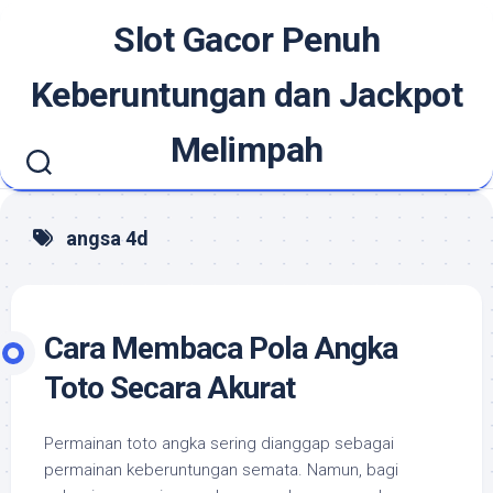
Skip
Slot Gacor Penuh
to
content
Keberuntungan dan Jackpot
Melimpah
angsa 4d
Cara Membaca Pola Angka
Toto Secara Akurat
Permainan toto angka sering dianggap sebagai
permainan keberuntungan semata. Namun, bagi