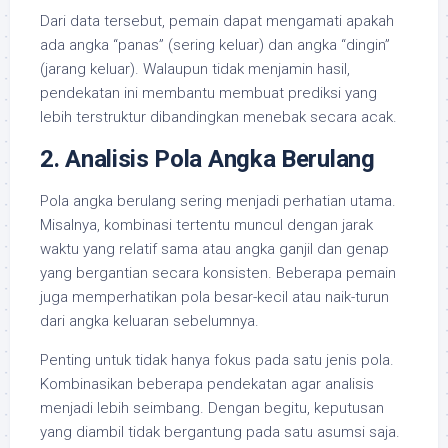
Dari data tersebut, pemain dapat mengamati apakah
ada angka “panas” (sering keluar) dan angka “dingin”
(jarang keluar). Walaupun tidak menjamin hasil,
pendekatan ini membantu membuat prediksi yang
lebih terstruktur dibandingkan menebak secara acak.
2. Analisis Pola Angka Berulang
Pola angka berulang sering menjadi perhatian utama.
Misalnya, kombinasi tertentu muncul dengan jarak
waktu yang relatif sama atau angka ganjil dan genap
yang bergantian secara konsisten. Beberapa pemain
juga memperhatikan pola besar-kecil atau naik-turun
dari angka keluaran sebelumnya.
Penting untuk tidak hanya fokus pada satu jenis pola.
Kombinasikan beberapa pendekatan agar analisis
menjadi lebih seimbang. Dengan begitu, keputusan
yang diambil tidak bergantung pada satu asumsi saja.