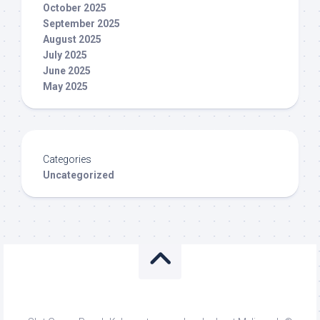
October 2025
September 2025
August 2025
July 2025
June 2025
May 2025
Categories
Uncategorized